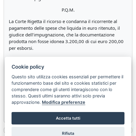
P.Q.M.
La Corte Rigetta il ricorso e condanna il ricorrente al
pagamento delle spese che liquida in euro ritenuto, il
giudice dell’impugnazione, che la documentazione
prodotta non fosse idonea 3.200,00 di cui euro 200,00
per esborsi.
Così deciso in Roma il 14 maggio 2013, nella camera di
consiglio della 2^ Sezione Civile della Corte di
Cookie policy
Cassazione.
Questo sito utilizza cookies essenziali per permettere il
funzionamento base del sito e cookies statistici per
ntekER1 DEPOSITATO IN CANCELLER/A Roma, 20 AGO.
comprendere come gli utenti interagiscono con lo
2013 CORTE SUPREMA D! CASSA7!nNE Si attesta la
stesso. Questi ultimi saranno attivi solo previa
registrazione preGso Il Pr-
approvazione.
Modifica preferenze
Il Consigliere estensore
Accetta tutti
Rifiuta