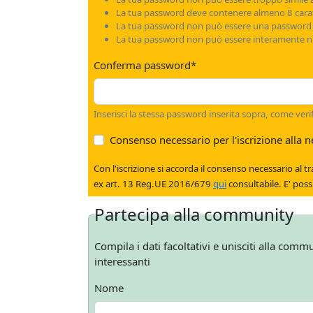
La tua password deve contenere almeno 8 carat
La tua password non può essere una passwor
La tua password non può essere interamente n
Conferma password
*
Inserisci la stessa password inserita sopra, come verif
Consenso necessario per l'iscrizione alla n
Con l'iscrizione si accorda il consenso necessario al trattamen
ex art. 13 Reg.UE 2016/679
qui
consulta
Partecipa alla community
Compila i dati facoltativi e unisciti alla comm
interessanti
Nome