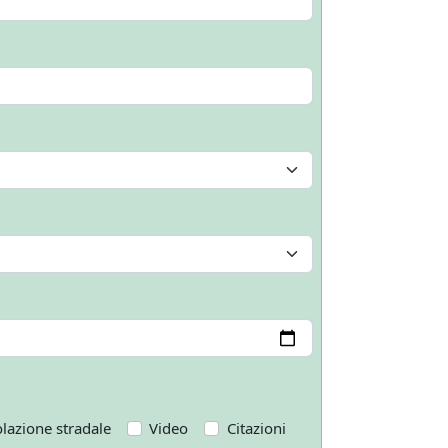
olazione stradale
Video
Citazioni