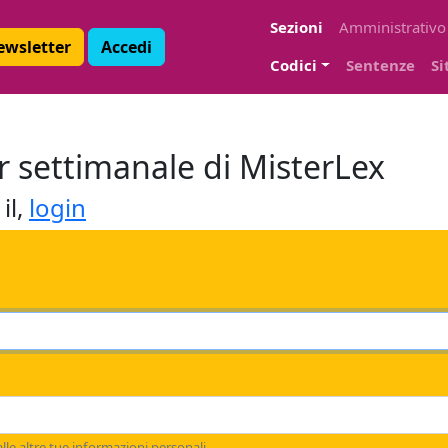
Sezioni
Amministrativo
Newsletter
Accedi
Codici
Sentenze
Si
ter settimanale di MisterLex
il,
login
le altre tue informazioni personali.