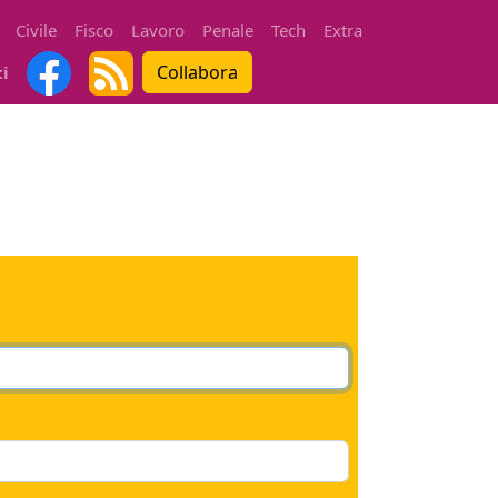
Civile
Fisco
Lavoro
Penale
Tech
Extra
Collabora
ti