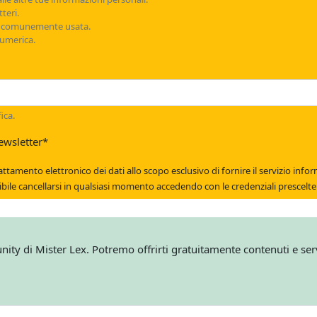
teri.
d comunemente usata.
umerica.
ica.
ewsletter
*
to elettronico dei dati allo scopo esclusivo di fornire il servizio informativo di newslet
bile. E' possibile cancellarsi in qualsiasi momento accedendo con le credenziali presce
unity di Mister Lex. Potremo offrirti gratuitamente contenuti e serv