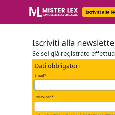
Iscriviti alla 
Iscriviti alla newslet
Se sei già registrato effettua 
Dati obbligatori
Email
*
Password
*
La tua password non può essere troppo simile al