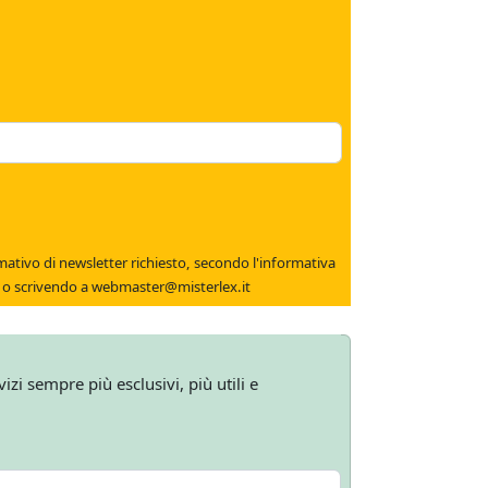
ter richiesto, secondo l'informativa
lte o scrivendo a
webmaster@misterlex.it
izi sempre più esclusivi, più utili e