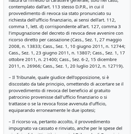
natura di rimedio di carattere generale; solo nel caso,
contemplato dall’art. 113 stesso D.P.R., in cui il
provvedimento di revoca sia stato pronunciato su
richiesta dell’ufficio finanziario, ai sensi dell’art. 112,
comma 1, lett. d) corrispondente all’art. 127, comma 3
l’impugnazione del decreto di revoca deve avvenire con
ricorso diretto per cassazione (Cass., Sez. 1, 27 maggio
2008, n. 13833; Cass., Sez. 1, 10 giugno 2011, n. 12744;
Cass., Sez. 1, 23 giugno 2011, n. 13807; Cass., Sez. 1, 17
ottobre 2011, n. 21400; Cass., Sez. 6-2, 15 dicembre
2011, n. 26966; Cass., Sez. 1, 20 luglio 2012, n. 12719).
– Il Tribunale, quale giudice dell’opposizione, si è
discostato da tale principio, omettendo di accertare se il
provvedimento di revoca del beneficio al gratuito
patrocinio provenisse dall’ufficio finanziario o si
trattasse o se la revoca fosse avvenuta d’ufficio,
equiparando erroneamente le due ipotesi;
– Il ricorso va, pertanto accolto, il provvedimento
impugnato va cassato e rinviato, anche per le spese del