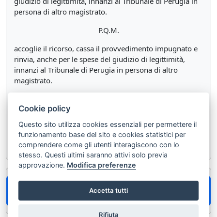
giudizio di legittimità, innanzi al Tribunale di Perugia in
persona di altro magistrato.
P.Q.M.
accoglie il ricorso, cassa il provvedimento impugnato e
rinvia, anche per le spese del giudizio di legittimità,
innanzi al Tribunale di Perugia in persona di altro
magistrato.
Così deciso in Roma, nella Camera di Consiglio della
Cookie policy
Sezione Seconda Civile della Corte di cassazione, il 11
aprile 2019.
Questo sito utilizza cookies essenziali per permettere il
funzionamento base del sito e cookies statistici per
Depositato in Cancelleria il 3 gennaio 2020
comprendere come gli utenti interagiscono con lo
stesso. Questi ultimi saranno attivi solo previa
approvazione.
Modifica preferenze
Codice Procedura Civile > Articolo 3 - (Omissis) |
Accetta tutti
Codice Procedura Civile
Rifiuta