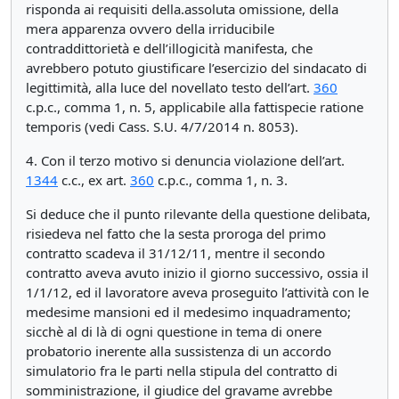
risponda ai requisiti della.assoluta omissione, della
mera apparenza ovvero della irriducibile
contraddittorietà e dell’illogicità manifesta, che
avrebbero potuto giustificare l’esercizio del sindacato di
legittimità, alla luce del novellato testo dell’art.
360
c.p.c., comma 1, n. 5, applicabile alla fattispecie ratione
temporis (vedi Cass. S.U. 4/7/2014 n. 8053).
4. Con il terzo motivo si denuncia violazione dell’art.
1344
c.c., ex art.
360
c.p.c., comma 1, n. 3.
Si deduce che il punto rilevante della questione delibata,
risiedeva nel fatto che la sesta proroga del primo
contratto scadeva il 31/12/11, mentre il secondo
contratto aveva avuto inizio il giorno successivo, ossia il
1/1/12, ed il lavoratore aveva proseguito l’attività con le
medesime mansioni ed il medesimo inquadramento;
sicchè al di là di ogni questione in tema di onere
probatorio inerente alla sussistenza di un accordo
simulatorio fra le parti nella stipula del contratto di
somministrazione, il giudice del gravame avrebbe