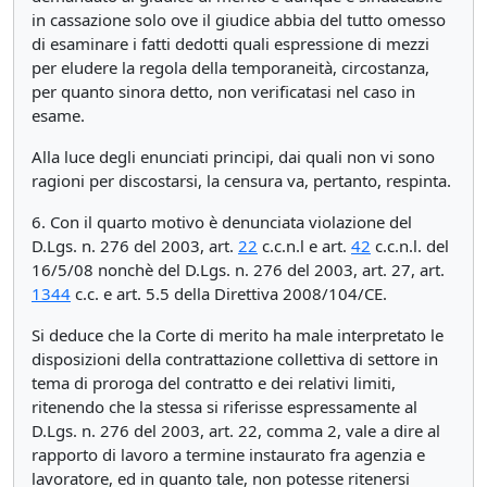
in cassazione solo ove il giudice abbia del tutto omesso
di esaminare i fatti dedotti quali espressione di mezzi
per eludere la regola della temporaneità, circostanza,
per quanto sinora detto, non verificatasi nel caso in
esame.
Alla luce degli enunciati principi, dai quali non vi sono
ragioni per discostarsi, la censura va, pertanto, respinta.
6. Con il quarto motivo è denunciata violazione del
D.Lgs. n. 276 del 2003, art.
22
c.c.n.l e art.
42
c.c.n.l. del
16/5/08 nonchè del D.Lgs. n. 276 del 2003, art. 27, art.
1344
c.c. e art. 5.5 della Direttiva 2008/104/CE.
Si deduce che la Corte di merito ha male interpretato le
disposizioni della contrattazione collettiva di settore in
tema di proroga del contratto e dei relativi limiti,
ritenendo che la stessa si riferisse espressamente al
D.Lgs. n. 276 del 2003, art. 22, comma 2, vale a dire al
rapporto di lavoro a termine instaurato fra agenzia e
lavoratore, ed in quanto tale, non potesse ritenersi