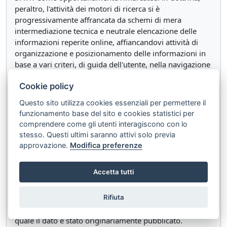
peraltro, l'attività dei motori di ricerca si è
progressivamente affrancata da schemi di mera
intermediazione tecnica e neutrale elencazione delle
informazioni reperite online, affiancandovi attività di
organizzazione e posizionamento delle informazioni in
base a vari criteri, di guida dell'utente, nella navigazione
e di generazione di copie (le cache) delle pagine
Cookie policy
indicizzate, a formare un vero e proprio archivio, più o
meno duraturo, dei contenuti della rete. Il gestore del
Questo sito utilizza cookies essenziali per permettere il
motore di ricerca ha assunto, così, un ruolo sempre
funzionamento base del sito e cookies statistici per
meno "passivo" nella erogazione del servizio. Tanto che
comprendere come gli utenti interagiscono con lo
- come si è già anticipato - l'attività del motore di ricerca
stesso. Questi ultimi saranno attivi solo previa
consistente nel trovare informazioni pubblicate online
approvazione.
Modifica preferenze
da terzi, indicizzarle, memorizzarle temporaneamente e
metterle a disposizione degli utenti secondo un ordine
Accetta tutti
di preferenza deve essere qualificata come "trattamento
di dati personali" del quale il gestore del search engine è
Rifiuta
il titolare; trattamento, questo, distinto e diverso da
quello posto in essere dal gestore del sito sorgente sul
quale il dato è stato originariamente pubblicato.