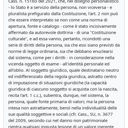
Cass. n. 15160 del 2021, che, nel disegno personalistico
- lo Stato è a servizio della persona, non viceversa - e
pluralista prefigurato dalla Costituzione, l'art. 2 non può
che essere interpretato se non come una norma di
apertura, fonte e catalogo - come è stato incisivamente
affermato da autorevole dottrina - di una "Costituzione
culturale", e ad essa vanno, pertanto, ricondotti una
serie di diritti della persona, sia che essi siano previsti da
norme di legge ordinaria, sia che debbano enuclearsi
dal sistema, come per i diritti - in considerazione nella
vicenda oggetto di esame - all'identità personale ed
all'oblio. Al soggetto giuridico, quale destinatario neutro
ed indifferenziato della regola giuridica, astratto centro
di imputazione di situazioni giuridiche (la capacità
giuridica di ciascuno soggetto si acquista con la nascita,
recita l'art. 1 c.c.), subentra, dunque, nel sistema, la
persona, quale fonte primaria di valori; ma la persona
intesa non astrattamente, bensì nella individualità delle
sue qualità soggettive e sociali (cfr. Cass., SU, n. 3677
del 2009, secondo cui nel danno non patrimoniale
rientra qualsiasi ingiusta lesione di un valore inerente