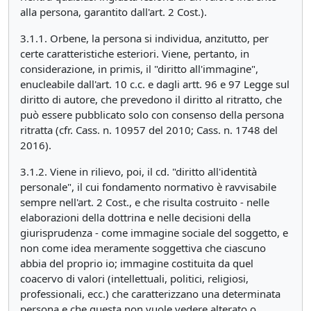
alla persona, garantito dall'art. 2 Cost.).
3.1.1. Orbene, la persona si individua, anzitutto, per
certe caratteristiche esteriori. Viene, pertanto, in
considerazione, in primis, il "diritto all'immagine",
enucleabile dall'art. 10 c.c. e dagli artt. 96 e 97 Legge sul
diritto di autore, che prevedono il diritto al ritratto, che
può essere pubblicato solo con consenso della persona
ritratta (cfr. Cass. n. 10957 del 2010; Cass. n. 1748 del
2016).
3.1.2. Viene in rilievo, poi, il cd. "diritto all'identità
personale", il cui fondamento normativo è ravvisabile
sempre nell'art. 2 Cost., e che risulta costruito - nelle
elaborazioni della dottrina e nelle decisioni della
giurisprudenza - come immagine sociale del soggetto, e
non come idea meramente soggettiva che ciascuno
abbia del proprio io; immagine costituita da quel
coacervo di valori (intellettuali, politici, religiosi,
professionali, ecc.) che caratterizzano una determinata
persona e che questa non vuole vedere alterato o