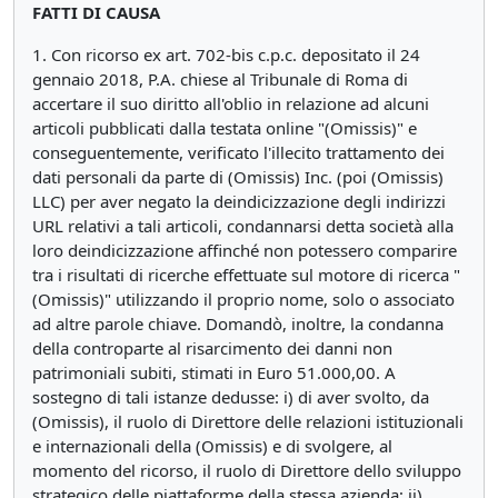
FATTI DI CAUSA
1. Con ricorso ex art. 702-bis c.p.c. depositato il 24
gennaio 2018, P.A. chiese al Tribunale di Roma di
accertare il suo diritto all'oblio in relazione ad alcuni
articoli pubblicati dalla testata online "(Omissis)" e
conseguentemente, verificato l'illecito trattamento dei
dati personali da parte di (Omissis) Inc. (poi (Omissis)
LLC) per aver negato la deindicizzazione degli indirizzi
URL relativi a tali articoli, condannarsi detta società alla
loro deindicizzazione affinché non potessero comparire
tra i risultati di ricerche effettuate sul motore di ricerca "
(Omissis)" utilizzando il proprio nome, solo o associato
ad altre parole chiave. Domandò, inoltre, la condanna
della controparte al risarcimento dei danni non
patrimoniali subiti, stimati in Euro 51.000,00. A
sostegno di tali istanze dedusse: i) di aver svolto, da
(Omissis), il ruolo di Direttore delle relazioni istituzionali
e internazionali della (Omissis) e di svolgere, al
momento del ricorso, il ruolo di Direttore dello sviluppo
strategico delle piattaforme della stessa azienda; ii)