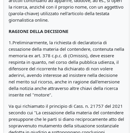
articoli continuano ad apparire, laddove, ad es., si operi
la ricerca, anziché con il proprio nome, con un aggettivo
(parola-chiave) utilizzato nell'articolo della testata
giornalistica online.
RAGIONI DELLA DECISIONE
1.Preliminarmente, la richiesta di declaratoria di
cessazione della materia del contendere, contenuta nella
memoria ex art. 378 c.p.c. di (Omissis), deve essere
respinta in quanto, nel corso della pubblica udienza, il
difensore del ricorrente ha dichiarato di non volere
aderirvi, avendo interesse ad insistere nella decisione
nel merito sul ricorso, anche in ragione dall'emersione
della notizia anche attraverso altre chiavi della ricerca
inserite nel "motore".
Va qui richiamato il principio di Cass. n. 21757 del 2021
secondo cui "La cessazione della materia del contendere
presuppone che le parti si diano reciprocamente atto del
sopravvenuto mutamento della situazione sostanziale
dedotta in giudizio e sottopongano conclusioni