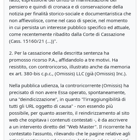
pensiero e quindi di cronaca e di conservazione della
notizia per finalità storico-sociale e documentaristica che
non affievolisce, come nel caso di specie, nel momento
in cui persista un interesse pubblico specifico ed attuale,
come recentemente ribadito dalla Corte di Cassazione
(Cass. 15160/21 (...))".
2. Per la cassazione della descritta sentenza ha
promosso ricorso P.A., affidandolo a tre motivi. Ha
resistito, con controricorso, illustrato anche da memoria
ex art. 380-bis c.p.c., (Omissis) LLC (già (Omissis) Inc.).
Nella pubblica udienza, la controricorrente (Omissis) ha
precisato di non avere Essa operato, spontaneamente,
una "deindicizzazione", in quanto "l'irraggiungibilità di
tutti gli URL oggetto di causa" - non essendo più
possibile, per quanto asserito, il reindirizzamento al sito
web che ospitava i contenuti contestati -, è da ascrivere
a un intervento diretto del "Web Master". Il ricorrente ha
contestato l'assunto, rilevando che le pagine relative agli