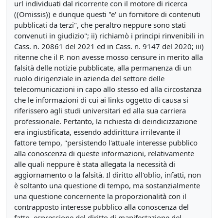
url individuati dal ricorrente con il motore di ricerca
((Omissis)) e dunque questi "e' un fornitore di contenuti
pubblicati da terzi", che peraltro neppure sono stati
convenuti in giudizio"; ii) richiamò i principi rinvenibili in
Cass. n. 20861 del 2021 ed in Cass. n. 9147 del 2020; iii)
ritenne che il P. non avesse mosso censure in merito alla
falsità delle notizie pubblicate, alla permanenza di un
ruolo dirigenziale in azienda del settore delle
telecomunicazioni in capo allo stesso ed alla circostanza
che le informazioni di cui ai links oggetto di causa si
riferissero agli studi universitari ed alla sua carriera
professionale. Pertanto, la richiesta di deindicizzazione
era ingiustificata, essendo addirittura irrilevante il
fattore tempo, "persistendo l'attuale interesse pubblico
alla conoscenza di queste informazioni, relativamente
alle quali neppure è stata allegata la necessità di
aggiornamento o la falsità. Il diritto all'oblio, infatti, non
è soltanto una questione di tempo, ma sostanzialmente
una questione concernente la proporzionalità con il
contrapposto interesse pubblico alla conoscenza del
fatto, espressione del diritto di manifestazione del