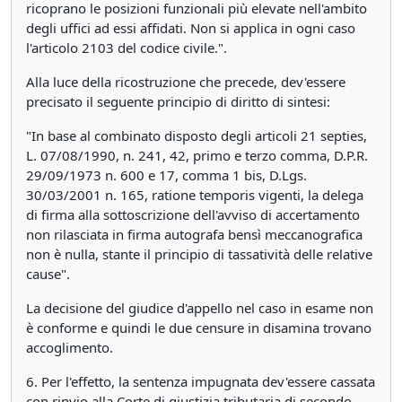
ricoprano le posizioni funzionali più elevate nell'ambito
degli uffici ad essi affidati. Non si applica in ogni caso
l'articolo 2103 del codice civile.".
Alla luce della ricostruzione che precede, dev'essere
precisato il seguente principio di diritto di sintesi:
"In base al combinato disposto degli articoli 21 septies,
L. 07/08/1990, n. 241, 42, primo e terzo comma, D.P.R.
29/09/1973 n. 600 e 17, comma 1 bis, D.Lgs.
30/03/2001 n. 165, ratione temporis vigenti, la delega
di firma alla sottoscrizione dell'avviso di accertamento
non rilasciata in firma autografa bensì meccanografica
non è nulla, stante il principio di tassatività delle relative
cause".
La decisione del giudice d'appello nel caso in esame non
è conforme e quindi le due censure in disamina trovano
accoglimento.
6. Per l'effetto, la sentenza impugnata dev'essere cassata
con rinvio alla Corte di giustizia tributaria di secondo