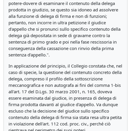
potere-dovere di esaminare il contenuto della delega
prodotta in giudizio, se questo sia idoneo ad assolvere
alla funzione di delega di firma e non di funzioni;
pertanto, non incorre in ultra petizione il giudice
d'appello che si pronunci sullo specifico contenuto della
delega già depositata in sede di gravame contro la
sentenza di primo grado e poi nella fase rescissoria in
conseguenza della cassazione con rinvio della prima
sentenza d'appello.".
In applicazione del principio, il Collegio constata che, nel
caso di specie, la questione del contenuto concreto della
delega, compreso il profilo della sottoscrizione
meccanografica e non autografa ai fini del comma 1-bis
all'art. 17 del D.Lgs. 30 marzo 2001, n. 165, doveva
essere esaminata dal giudice, in presenza di delega di
firma prodotta davanti al giudice d'appello. Va dunque
escluso che la decisione del giudice sullo specifico
contenuto della delega di firma sia stata resa ultra petita
in violazione dell'art. 112 cod. proc. civ., perché ciò
rientrava nel perimetro dei suoi poteri.