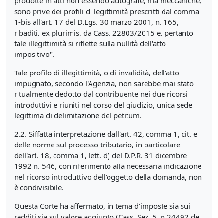
prodotte in atti non essendo autografe, ma meccaniche,
sono prive dei profili di legittimità prescritti dal comma
1-bis all'art. 17 del D.Lgs. 30 marzo 2001, n. 165,
ribaditi, ex plurimis, da Cass. 22803/2015 e, pertanto
tale illegittimità si riflette sulla nullità dell'atto
impositivo".
Tale profilo di illegittimità, o di invalidità, dell'atto
impugnato, secondo l'Agenzia, non sarebbe mai stato
ritualmente dedotto dal contribuente nei due ricorsi
introduttivi e riuniti nel corso del giudizio, unica sede
legittima di delimitazione del petitum.
2.2. Siffatta interpretazione dall'art. 42, comma 1, cit. e
delle norme sul processo tributario, in particolare
dell'art. 18, comma 1, lett. d) del D.P.R. 31 dicembre
1992 n. 546, con riferimento alla necessaria indicazione
nel ricorso introduttivo dell'oggetto della domanda, non
è condivisibile.
Questa Corte ha affermato, in tema d'imposte sia sui
redditi sia sul valore aggiunto (Cass. Sez. 5, n.24492 del