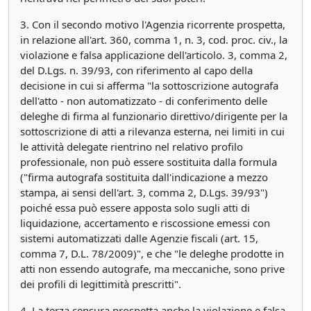
3. Con il secondo motivo l'Agenzia ricorrente prospetta,
in relazione all'art. 360, comma 1, n. 3, cod. proc. civ., la
violazione e falsa applicazione dell'articolo. 3, comma 2,
del D.Lgs. n. 39/93, con riferimento al capo della
decisione in cui si afferma "la sottoscrizione autografa
dell'atto - non automatizzato - di conferimento delle
deleghe di firma al funzionario direttivo/dirigente per la
sottoscrizione di atti a rilevanza esterna, nei limiti in cui
le attività delegate rientrino nel relativo profilo
professionale, non può essere sostituita dalla formula
("firma autografa sostituita dall'indicazione a mezzo
stampa, ai sensi dell'art. 3, comma 2, D.Lgs. 39/93")
poiché essa può essere apposta solo sugli atti di
liquidazione, accertamento e riscossione emessi con
sistemi automatizzati dalle Agenzie fiscali (art. 15,
comma 7, D.L. 78/2009)", e che "le deleghe prodotte in
atti non essendo autografe, ma meccaniche, sono prive
dei profili di legittimità prescritti".
4. La terza censura prospetta anche la violazione e falsa