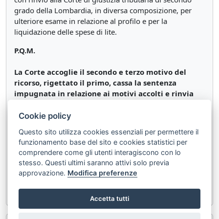
grado della Lombardia, in diversa composizione, per
ulteriore esame in relazione al profilo e per la
liquidazione delle spese di lite.
P.Q.M.
La Corte accoglie il secondo e terzo motivo del
ricorso, rigettato il primo, cassa la sentenza
impugnata in relazione ai motivi accolti e rinvia
alla Corte di giustizia tributaria di secondo grado
della Lombardia, in diversa composizione, anche
Cookie policy
per la liquidazione delle spese di presente giudizio
Questo sito utilizza cookies essenziali per permettere il
di legittimità.
funzionamento base del sito e cookies statistici per
comprendere come gli utenti interagiscono con lo
Così deciso in Roma, nella camera di consiglio del 27
stesso. Questi ultimi saranno attivi solo previa
settembre 2024.
approvazione.
Modifica preferenze
Depositato in Cancelleria l'11 dicembre 2024.
Accetta tutti