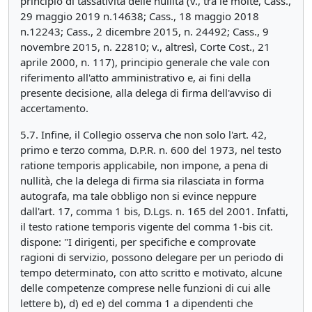
principio di tassatività delle nullità (v., tra le molte, Cass.,
29 maggio 2019 n.14638; Cass., 18 maggio 2018
n.12243; Cass., 2 dicembre 2015, n. 24492; Cass., 9
novembre 2015, n. 22810; v., altresì, Corte Cost., 21
aprile 2000, n. 117), principio generale che vale con
riferimento all'atto amministrativo e, ai fini della
presente decisione, alla delega di firma dell'avviso di
accertamento.
5.7. Infine, il Collegio osserva che non solo l'art. 42,
primo e terzo comma, D.P.R. n. 600 del 1973, nel testo
ratione temporis applicabile, non impone, a pena di
nullità, che la delega di firma sia rilasciata in forma
autografa, ma tale obbligo non si evince neppure
dall'art. 17, comma 1 bis, D.Lgs. n. 165 del 2001. Infatti,
il testo ratione temporis vigente del comma 1-bis cit.
dispone: "I dirigenti, per specifiche e comprovate
ragioni di servizio, possono delegare per un periodo di
tempo determinato, con atto scritto e motivato, alcune
delle competenze comprese nelle funzioni di cui alle
lettere b), d) ed e) del comma 1 a dipendenti che