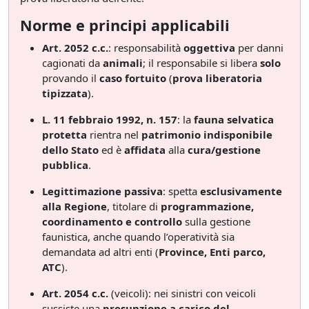
Norme e principi applicabili
Art. 2052 c.c.
: responsabilità
oggettiva
per danni
cagionati da
animali
; il responsabile si libera
solo
provando il
caso fortuito
(
prova liberatoria
tipizzata
).
L. 11 febbraio 1992, n. 157
: la
fauna selvatica
protetta
rientra nel
patrimonio indisponibile
dello Stato
ed è
affidata
alla
cura/gestione
pubblica
.
Legittimazione passiva
: spetta
esclusivamente
alla Regione
, titolare di
programmazione,
coordinamento e controllo
sulla gestione
faunistica, anche quando l’operatività sia
demandata ad altri enti (
Province, Enti parco,
ATC
).
Art. 2054 c.c.
(veicoli): nei sinistri con veicoli
sussiste una
presunzione a carico del