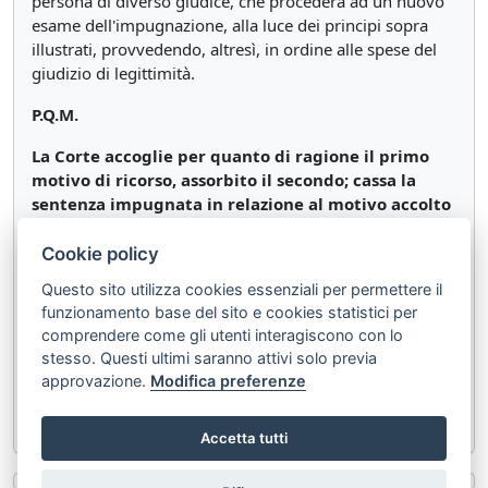
persona di diverso giudice, che procederà ad un nuovo
esame dell'impugnazione, alla luce dei principi sopra
illustrati, provvedendo, altresì, in ordine alle spese del
giudizio di legittimità.
P.Q.M.
La Corte accoglie per quanto di ragione il primo
motivo di ricorso, assorbito il secondo; cassa la
sentenza impugnata in relazione al motivo accolto
e rinvia, anche per le spese del giudizio di
legittimità, al Tribunale di Macerata, in persona di
Cookie policy
diverso giudice.
Questo sito utilizza cookies essenziali per permettere il
funzionamento base del sito e cookies statistici per
Così deciso in Roma, nella Camera di consiglio della
comprendere come gli utenti interagiscono con lo
Sezione Terza Civile della Corte suprema di Cassazione
stesso. Questi ultimi saranno attivi solo previa
in data 20 giugno 2025.
approvazione.
Modifica preferenze
Depositato in Cancelleria il 25 luglio 2025.
Accetta tutti