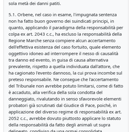
sola metà dei danni patiti.
5.1. Orbene, nel caso in esame, l'impugnata sentenza
non ha fatto buon governo dei suindicati principi, in
quanto, applicando il paradigma della responsabilità per
colpa ex art. 2043 c.c., ha escluso la responsabilità della
Regione Marche senza compiere alcun accertamento
dell'effettiva esistenza del caso fortuito, quale elemento
oggettivo idoneo ad interrompere il nesso di causalità
tra danno ed evento, in guisa di causa alternativa
prevalente, rispetto a quella individuata dall'attore, che
ha cagionato l'evento dannoso, la cui prova incombe sul
preteso responsabile. Ne consegue che l'accertamento
del Tribunale non avrebbe potuto limitarsi, come di fatto
è accaduto, alla verifica della sola condotta del
danneggiato, rivalutando in senso sfavorevole elementi
probatori già scrutinati dal Giudice di Pace, poiché, in
applicazione del diverso regime di responsabilità ex art.
2052 c.c., avrebbe dovuto piuttosto applicare lo statuto
della responsabilità da fatto degli animali ut supra
delineato, condiviso da una ormai consolidata