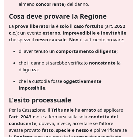
almeno
concorrente
) del danno.
Cosa deve provare la Regione
La
prova liberatoria
è
solo
il
caso fortuito
(art.
2052
c.c.
): un evento
esterno, imprevedibile e inevitabile
che spezzi il
nesso causale
.
Non
è sufficiente provare:
di aver tenuto un
comportamento diligente
;
che il danno si sarebbe verificato
nonostante
la
diligenza;
che la custodia fosse
oggettivamente
impossibile
.
L'esito processuale
Per la Cassazione, il
Tribunale
ha
errato
ad applicare
l’
art. 2043 c.c.
e a fermarsi sulla sola
condotta del
conducente
; doveva, invece, accertare se l’attore
avesse provato
fatto, specie e nesso
e poi verificare se
la
Regione
avesse superato la presunzione mediante