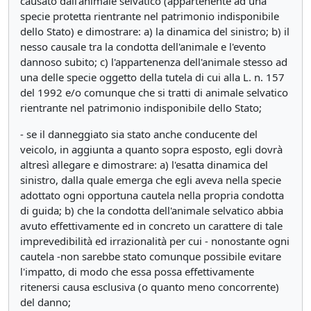
causato dall'animale selvatico (appartenente ad una
specie protetta rientrante nel patrimonio indisponibile
dello Stato) e dimostrare: a) la dinamica del sinistro; b) il
nesso causale tra la condotta dell'animale e l'evento
dannoso subito; c) l'appartenenza dell'animale stesso ad
una delle specie oggetto della tutela di cui alla L. n. 157
del 1992 e/o comunque che si tratti di animale selvatico
rientrante nel patrimonio indisponibile dello Stato;
- se il danneggiato sia stato anche conducente del
veicolo, in aggiunta a quanto sopra esposto, egli dovrà
altresì allegare e dimostrare: a) l'esatta dinamica del
sinistro, dalla quale emerga che egli aveva nella specie
adottato ogni opportuna cautela nella propria condotta
di guida; b) che la condotta dell'animale selvatico abbia
avuto effettivamente ed in concreto un carattere di tale
imprevedibilità ed irrazionalità per cui - nonostante ogni
cautela -non sarebbe stato comunque possibile evitare
l'impatto, di modo che essa possa effettivamente
ritenersi causa esclusiva (o quanto meno concorrente)
del danno;