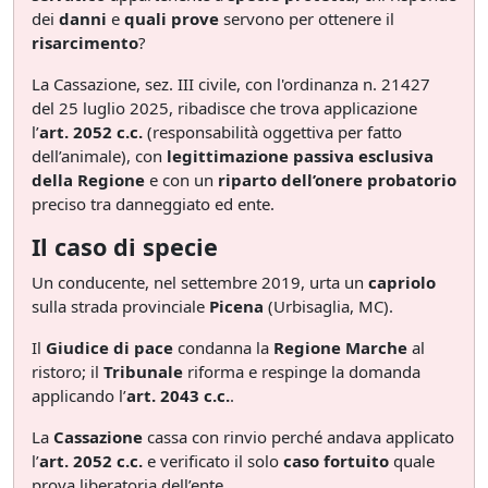
dei
danni
e
quali prove
servono per ottenere il
risarcimento
?
La Cassazione, sez. III civile, con l'ordinanza n. 21427
del 25 luglio 2025, ribadisce che trova applicazione
l’
art. 2052 c.c.
(responsabilità oggettiva per fatto
dell’animale), con
legittimazione passiva esclusiva
della Regione
e con un
riparto dell’onere probatorio
preciso tra danneggiato ed ente.
Il caso di specie
Un conducente, nel settembre 2019, urta un
capriolo
sulla strada provinciale
Picena
(Urbisaglia, MC).
Il
Giudice di pace
condanna la
Regione Marche
al
ristoro; il
Tribunale
riforma e respinge la domanda
applicando l’
art. 2043 c.c.
.
La
Cassazione
cassa con rinvio perché andava applicato
l’
art. 2052 c.c.
e verificato il solo
caso fortuito
quale
prova liberatoria dell’ente.