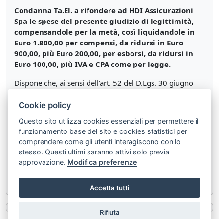
Condanna Ta.El. a rifondere ad HDI Assicurazioni
Spa le spese del presente giudizio di legittimità,
compensandole per la metà, così liquidandole in
Euro 1.800,00 per compensi, da ridursi in Euro
900,00, più Euro 200,00, per esborsi, da ridursi in
Euro 100,00, più IVA e CPA come per legge.
Dispone che, ai sensi dell'art. 52 del D.Lgs. 30 giugno
2003, n. 196, in caso di diffusione del presente
provvedimento siano omessi generalità ed altri dati
Cookie policy
identificativi del ricorrente.
Questo sito utilizza cookies essenziali per permettere il
funzionamento base del sito e cookies statistici per
Così deciso in Roma, all'esito dell'adunanza camerale
comprendere come gli utenti interagiscono con lo
della Sezione Terza Civile della Corte di Cassazione,
stesso. Questi ultimi saranno attivi solo previa
svoltasi il 28 maggio 2025.
approvazione.
Modifica preferenze
Depositata in Cancelleria il 3 ottobre 2025.
Accetta tutti
Rifiuta