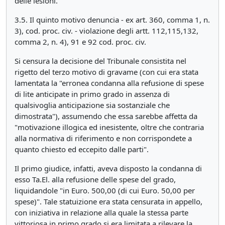
delle lesioni.
3.5. Il quinto motivo denuncia - ex art. 360, comma 1, n.
3), cod. proc. civ. - violazione degli artt. 112,115,132,
comma 2, n. 4), 91 e 92 cod. proc. civ.
Si censura la decisione del Tribunale consistita nel
rigetto del terzo motivo di gravame (con cui era stata
lamentata la "erronea condanna alla refusione di spese
di lite anticipate in primo grado in assenza di
qualsivoglia anticipazione sia sostanziale che
dimostrata"), assumendo che essa sarebbe affetta da
"motivazione illogica ed inesistente, oltre che contraria
alla normativa di riferimento e non corrispondete a
quanto chiesto ed eccepito dalle parti".
Il primo giudice, infatti, aveva disposto la condanna di
esso Ta.El. alla refusione delle spese del grado,
liquidandole "in Euro. 500,00 (di cui Euro. 50,00 per
spese)". Tale statuizione era stata censurata in appello,
con iniziativa in relazione alla quale la stessa parte
vittoriosa in primo grado si era limitata a rilevare la