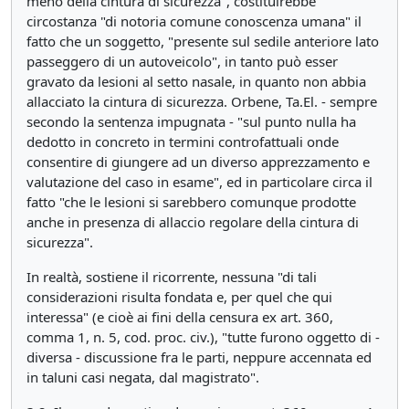
meno della cintura di sicurezza", costituirebbe
circostanza "di notoria comune conoscenza umana" il
fatto che un soggetto, "presente sul sedile anteriore lato
passeggero di un autoveicolo", in tanto può esser
gravato da lesioni al setto nasale, in quanto non abbia
allacciato la cintura di sicurezza. Orbene, Ta.El. - sempre
secondo la sentenza impugnata - "sul punto nulla ha
dedotto in concreto in termini controfattuali onde
consentire di giungere ad un diverso apprezzamento e
valutazione del caso in esame", ed in particolare circa il
fatto "che le lesioni si sarebbero comunque prodotte
anche in presenza di allaccio regolare della cintura di
sicurezza".
In realtà, sostiene il ricorrente, nessuna "di tali
considerazioni risulta fondata e, per quel che qui
interessa" (e cioè ai fini della censura ex art. 360,
comma 1, n. 5, cod. proc. civ.), "tutte furono oggetto di -
diversa - discussione fra le parti, neppure accennata ed
in taluni casi negata, dal magistrato".