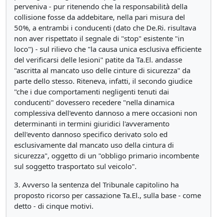
perveniva - pur ritenendo che la responsabilità della
collisione fosse da addebitare, nella pari misura del
50%, a entrambi i conducenti (dato che De.Ri. risultava
non aver rispettato il segnale di "stop" esistente "in
loco") - sul rilievo che "la causa unica esclusiva efficiente
del verificarsi delle lesioni" patite da Ta.El. andasse
"ascritta al mancato uso delle cinture di sicurezza" da
parte dello stesso. Riteneva, infatti, il secondo giudice
"che i due comportamenti negligenti tenuti dai
conducenti" dovessero recedere "nella dinamica
complessiva dell'evento dannoso a mere occasioni non
determinanti in termini giuridici l'avveramento
dell'evento dannoso specifico derivato solo ed
esclusivamente dal mancato uso della cintura di
sicurezza", oggetto di un "obbligo primario incombente
sul soggetto trasportato sul veicolo".
3. Avverso la sentenza del Tribunale capitolino ha
proposto ricorso per cassazione Ta.El., sulla base - come
detto - di cinque motivi.