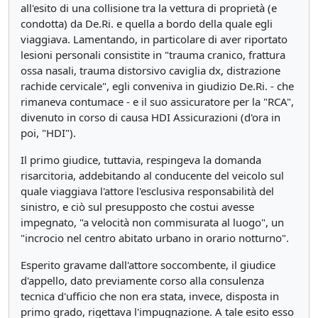
all'esito di una collisione tra la vettura di proprietà (e
condotta) da De.Ri. e quella a bordo della quale egli
viaggiava. Lamentando, in particolare di aver riportato
lesioni personali consistite in "trauma cranico, frattura
ossa nasali, trauma distorsivo caviglia dx, distrazione
rachide cervicale", egli conveniva in giudizio De.Ri. - che
rimaneva contumace - e il suo assicuratore per la "RCA",
divenuto in corso di causa HDI Assicurazioni (d'ora in
poi, "HDI").
Il primo giudice, tuttavia, respingeva la domanda
risarcitoria, addebitando al conducente del veicolo sul
quale viaggiava l'attore l'esclusiva responsabilità del
sinistro, e ciò sul presupposto che costui avesse
impegnato, "a velocità non commisurata al luogo", un
"incrocio nel centro abitato urbano in orario notturno".
Esperito gravame dall'attore soccombente, il giudice
d'appello, dato previamente corso alla consulenza
tecnica d'ufficio che non era stata, invece, disposta in
primo grado, rigettava l'impugnazione. A tale esito esso