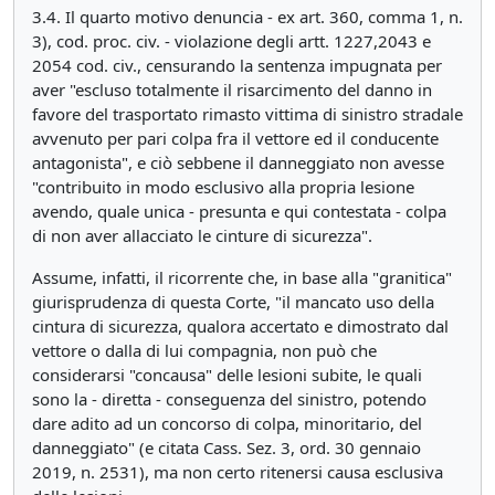
3.4. Il quarto motivo denuncia - ex art. 360, comma 1, n.
3), cod. proc. civ. - violazione degli artt. 1227,2043 e
2054 cod. civ., censurando la sentenza impugnata per
aver "escluso totalmente il risarcimento del danno in
favore del trasportato rimasto vittima di sinistro stradale
avvenuto per pari colpa fra il vettore ed il conducente
antagonista", e ciò sebbene il danneggiato non avesse
"contribuito in modo esclusivo alla propria lesione
avendo, quale unica - presunta e qui contestata - colpa
di non aver allacciato le cinture di sicurezza".
Assume, infatti, il ricorrente che, in base alla "granitica"
giurisprudenza di questa Corte, "il mancato uso della
cintura di sicurezza, qualora accertato e dimostrato dal
vettore o dalla di lui compagnia, non può che
considerarsi "concausa" delle lesioni subite, le quali
sono la - diretta - conseguenza del sinistro, potendo
dare adito ad un concorso di colpa, minoritario, del
danneggiato" (e citata Cass. Sez. 3, ord. 30 gennaio
2019, n. 2531), ma non certo ritenersi causa esclusiva