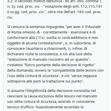
3.2. Il secondo motivo denuncia - ex art. 360, comma 1,
n. 3), cod. proc. civ. - "violazione degli artt. 112,115,191
e ss.gg. cod. proc. civ.", oltre che dell'art. 183 cod. proc.
civ.
Si censura la sentenza impugnata "per aver il Tribunale
di Roma omesso di - correttamente - esaminare e di
conformarsi alla C.T.U. svolta in contraddittorio e non
oggetto di alcuna contestazione", o, in subordine, di
convocare l'ausiliario a chiarimenti, o, infine, di
dichiarare nulla la consulenza, e ciò alla luce della
"statuizione di mancato riscontro ad un quesito",
rivelatosi "fulcro portante della decisione di rigetto"
della domanda, ovvero la "compatibilità delle lesioni con
l'uso della cintura di sicurezza", e ciò "senza neppure
sottoporre alle parti la trattazione sul punto".
Si assume l'illegittimità della decisione consistita nel
ravvisare la causa esclusiva delle lesioni nel mancato
uso della cintura di sicurezza, avendo in consulente
tecnico d'ufficio "esaustivamente accertato la