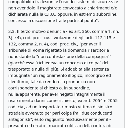
compatibilità fra lesioni e l'uso dei sistemi di sicurezza e
non avendolo il magistrato convocato a chiarimenti e/o
dichiarata nulla la C.T.U., oppure, in estremo subordine,
concesso la discussione fra le parti sul punto".
3.3. Il terzo motivo denuncia - ex art. 360, comma 1, nn.
3) e 4), cod. proc. civ. - violazione degli artt. 112,115 e
132, comma 2, n. 4), cod. proc. civ., "per aver il
Tribunale di Roma rigettato la domanda risarcitoria
nonostante la "non contestazione della compagnia""
(giacché essa "richiedeva un concorso di colpa" del
trasportato e nulla di più). Si addebita alla sentenza
impugnata "un ragionamento illogico, incongruo ed
illegittimo, tale da rendere la pronuncia non
corrispondente al chiesto o, in subordine,
nulla/apparente, per aver negato integralmente il
risarcimento danni come richiesto, ex artt. 2054 e 2055
cod. civ., ad un trasportato rimasto vittima di sinistro
stradale avvenuto per pari colpa fra i due conducenti
antagonisti"; esito raggiunto "esclusivamente per il -
presunto ed errato - mancato utilizzo della cintura di