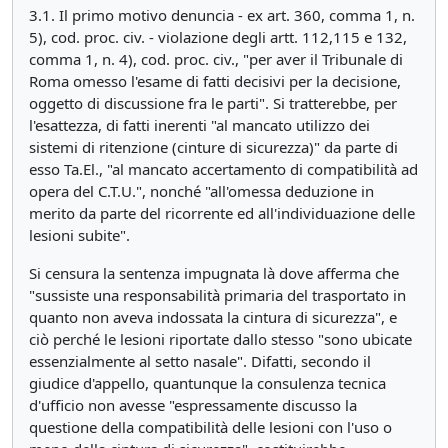
3.1. Il primo motivo denuncia - ex art. 360, comma 1, n.
5), cod. proc. civ. - violazione degli artt. 112,115 e 132,
comma 1, n. 4), cod. proc. civ., "per aver il Tribunale di
Roma omesso l'esame di fatti decisivi per la decisione,
oggetto di discussione fra le parti". Si tratterebbe, per
l'esattezza, di fatti inerenti "al mancato utilizzo dei
sistemi di ritenzione (cinture di sicurezza)" da parte di
esso Ta.El., "al mancato accertamento di compatibilità ad
opera del C.T.U.", nonché "all'omessa deduzione in
merito da parte del ricorrente ed all'individuazione delle
lesioni subite".
Si censura la sentenza impugnata là dove afferma che
"sussiste una responsabilità primaria del trasportato in
quanto non aveva indossata la cintura di sicurezza", e
ciò perché le lesioni riportate dallo stesso "sono ubicate
essenzialmente al setto nasale". Difatti, secondo il
giudice d'appello, quantunque la consulenza tecnica
d'ufficio non avesse "espressamente discusso la
questione della compatibilità delle lesioni con l'uso o