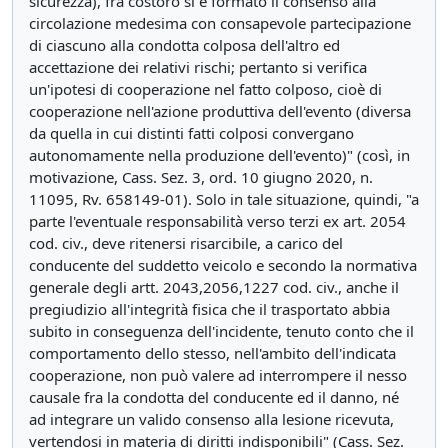
sicurezza), fra costoro si è formato il consenso alla
circolazione medesima con consapevole partecipazione
di ciascuno alla condotta colposa dell'altro ed
accettazione dei relativi rischi; pertanto si verifica
un'ipotesi di cooperazione nel fatto colposo, cioè di
cooperazione nell'azione produttiva dell'evento (diversa
da quella in cui distinti fatti colposi convergano
autonomamente nella produzione dell'evento)" (così, in
motivazione, Cass. Sez. 3, ord. 10 giugno 2020, n.
11095, Rv. 658149-01). Solo in tale situazione, quindi, "a
parte l'eventuale responsabilità verso terzi ex art. 2054
cod. civ., deve ritenersi risarcibile, a carico del
conducente del suddetto veicolo e secondo la normativa
generale degli artt. 2043,2056,1227 cod. civ., anche il
pregiudizio all'integrità fisica che il trasportato abbia
subito in conseguenza dell'incidente, tenuto conto che il
comportamento dello stesso, nell'ambito dell'indicata
cooperazione, non può valere ad interrompere il nesso
causale fra la condotta del conducente ed il danno, né
ad integrare un valido consenso alla lesione ricevuta,
vertendosi in materia di diritti indisponibili" (Cass. Sez.