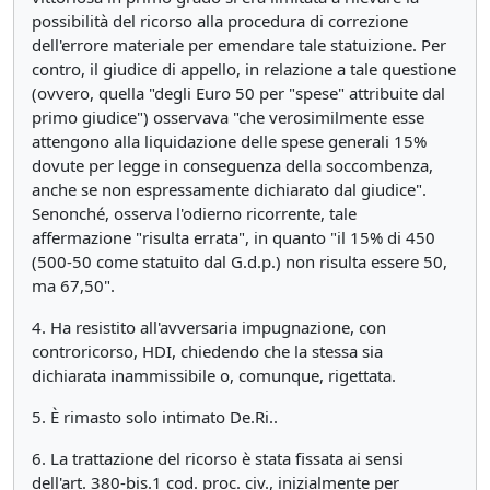
possibilità del ricorso alla procedura di correzione
dell'errore materiale per emendare tale statuizione. Per
contro, il giudice di appello, in relazione a tale questione
(ovvero, quella "degli Euro 50 per "spese" attribuite dal
primo giudice") osservava "che verosimilmente esse
attengono alla liquidazione delle spese generali 15%
dovute per legge in conseguenza della soccombenza,
anche se non espressamente dichiarato dal giudice".
Senonché, osserva l'odierno ricorrente, tale
affermazione "risulta errata", in quanto "il 15% di 450
(500-50 come statuito dal G.d.p.) non risulta essere 50,
ma 67,50".
4. Ha resistito all'avversaria impugnazione, con
controricorso, HDI, chiedendo che la stessa sia
dichiarata inammissibile o, comunque, rigettata.
5. È rimasto solo intimato De.Ri..
6. La trattazione del ricorso è stata fissata ai sensi
dell'art. 380-bis.1 cod. proc. civ., inizialmente per