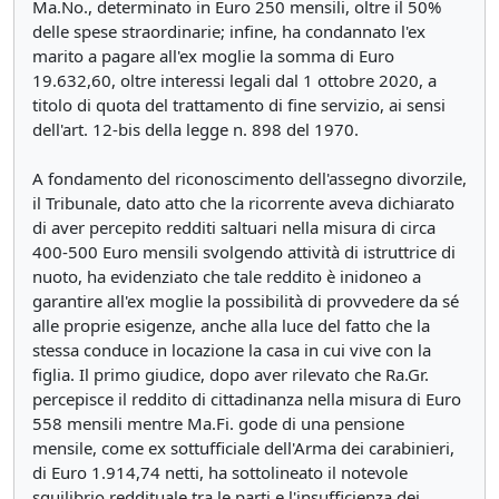
Ma.No., determinato in Euro 250 mensili, oltre il 50%
delle spese straordinarie; infine, ha condannato l'ex
marito a pagare all'ex moglie la somma di Euro
19.632,60, oltre interessi legali dal 1 ottobre 2020, a
titolo di quota del trattamento di fine servizio, ai sensi
dell'art. 12-bis della legge n. 898 del 1970.
A fondamento del riconoscimento dell'assegno divorzile,
il Tribunale, dato atto che la ricorrente aveva dichiarato
di aver percepito redditi saltuari nella misura di circa
400-500 Euro mensili svolgendo attività di istruttrice di
nuoto, ha evidenziato che tale reddito è inidoneo a
garantire all'ex moglie la possibilità di provvedere da sé
alle proprie esigenze, anche alla luce del fatto che la
stessa conduce in locazione la casa in cui vive con la
figlia. Il primo giudice, dopo aver rilevato che Ra.Gr.
percepisce il reddito di cittadinanza nella misura di Euro
558 mensili mentre Ma.Fi. gode di una pensione
mensile, come ex sottufficiale dell'Arma dei carabinieri,
di Euro 1.914,74 netti, ha sottolineato il notevole
squilibrio reddituale tra le parti e l'insufficienza dei