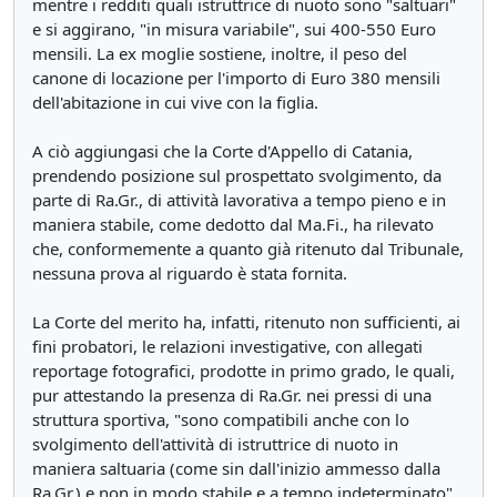
mentre i redditi quali istruttrice di nuoto sono "saltuari"
e si aggirano, "in misura variabile", sui 400-550 Euro
mensili. La ex moglie sostiene, inoltre, il peso del
canone di locazione per l'importo di Euro 380 mensili
dell'abitazione in cui vive con la figlia.
A ciò aggiungasi che la Corte d'Appello di Catania,
prendendo posizione sul prospettato svolgimento, da
parte di Ra.Gr., di attività lavorativa a tempo pieno e in
maniera stabile, come dedotto dal Ma.Fi., ha rilevato
che, conformemente a quanto già ritenuto dal Tribunale,
nessuna prova al riguardo è stata fornita.
La Corte del merito ha, infatti, ritenuto non sufficienti, ai
fini probatori, le relazioni investigative, con allegati
reportage fotografici, prodotte in primo grado, le quali,
pur attestando la presenza di Ra.Gr. nei pressi di una
struttura sportiva, "sono compatibili anche con lo
svolgimento dell'attività di istruttrice di nuoto in
maniera saltuaria (come sin dall'inizio ammesso dalla
Ra.Gr.) e non in modo stabile e a tempo indeterminato".