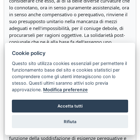
considerare che esso, al di là delle diverse curvature che
lo connotano, ora in senso puramente assistenziale, ora
in senso anche compensativo o perequativo, rinviene il
suo presupposto unitario nella mancanza di mezzi
adeguati e nell'impossibilità, per il coniuge debole, di
procurarseli per ragioni oggettive. La solidarietà post-
coniugale che ne è alla base fa dell'assegno uno
strumento di supporto del coniuge più debole che
Cookie policy
riconosce rilevanza al rapporto familiare coniugale,
anche se dissolto, indipendentemente dalla quantità di
Questo sito utilizza cookies essenziali per permettere il
rinunce fatte o di sacrifici sopportati durante la vita
funzionamento base del sito e cookies statistici per
familiare.
comprendere come gli utenti interagiscono con lo
stesso. Questi ultimi saranno attivi solo previa
approvazione.
Modifica preferenze
È, di conseguenza, manifestamente infondato il dubbio
di legittimità costituzionale sollevato dal ricorrente.
Accetta tutti
Difatti, la scelta di non fare dipendere l'attribuzione del
beneficio della quota dell'indennità di fine rapporto ex
Rifiuta
art. 12-bis della legge n. 898 del 1970 dal fatto che
l'assegno post-matrimoniale sia stato accordato in
funzione della soddisfazione di esigenze perequative e