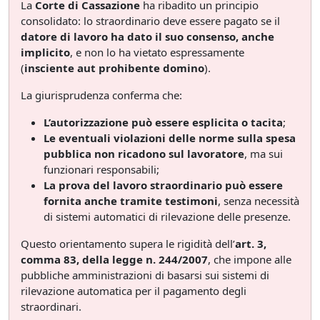
La
Corte di Cassazione
ha ribadito un principio
consolidato: lo straordinario deve essere pagato se il
datore di lavoro ha dato il suo consenso, anche
implicito
, e non lo ha vietato espressamente
(
insciente aut prohibente domino
).
La giurisprudenza conferma che:
L’autorizzazione può essere esplicita o tacita
;
Le eventuali violazioni delle norme sulla spesa
pubblica non ricadono sul lavoratore
, ma sui
funzionari responsabili;
La prova del lavoro straordinario può essere
fornita anche tramite testimoni
, senza necessità
di sistemi automatici di rilevazione delle presenze.
Questo orientamento supera le rigidità dell’
art. 3,
comma 83, della legge n. 244/2007
, che impone alle
pubbliche amministrazioni di basarsi sui sistemi di
rilevazione automatica per il pagamento degli
straordinari.