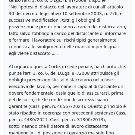
senso l'art. 3, co. 6, D.Lgs. n. 81/2008. dispone:
"Nell'ipotesi di distacco del lavoratore di cui all' articolo
30 del decreto legislativo 10 settembre 2003, n. 276, e
successive modificazioni, tutti gli obblighi di
prevenzione e protezione sono a carico del distaccatario,
fatto salvo l'obbligo a carico del distaccante di informare
e formare il lavoratore sui rischi tipici generalmente
connessi allo svolgimento delle mansioni per le quali
egli viene distaccato ...".
Al riguardo questa Corte, in sede penale, ha chiarito che,
pur se l'art. 3, co. 6, del D.Lgs. 81/2008 attribuisce gli
obblighi prevenzionistici al distaccatario nella fase
esecutiva del lavoro, permane in capo al distaccante un
dovere fondamentale, ossia quello di assicurarsi, prima
del distacco, che le condizioni di sicurezza siano
garantite (Cass. pen. n. 46567/2024). Questo principio è
stato ribadito in coerenza con precedenti sentenze (Cass.
pen. n. 4480/2021; Cass. pen. n. 31300/2013),
sottolineando che il datore di lavoro distaccante
mantiene la c.d. posizione di garanzia ma solo fino