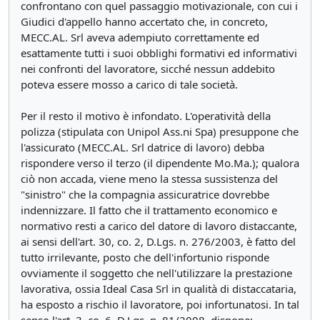
confrontano con quel passaggio motivazionale, con cui i
Giudici d'appello hanno accertato che, in concreto,
MECC.AL. Srl aveva adempiuto correttamente ed
esattamente tutti i suoi obblighi formativi ed informativi
nei confronti del lavoratore, sicché nessun addebito
poteva essere mosso a carico di tale società.
Per il resto il motivo è infondato. L'operatività della
polizza (stipulata con Unipol Ass.ni Spa) presuppone che
l'assicurato (MECC.AL. Srl datrice di lavoro) debba
rispondere verso il terzo (il dipendente Mo.Ma.); qualora
ciò non accada, viene meno la stessa sussistenza del
"sinistro" che la compagnia assicuratrice dovrebbe
indennizzare. Il fatto che il trattamento economico e
normativo resti a carico del datore di lavoro distaccante,
ai sensi dell'art. 30, co. 2, D.Lgs. n. 276/2003, è fatto del
tutto irrilevante, posto che dell'infortunio risponde
ovviamente il soggetto che nell'utilizzare la prestazione
lavorativa, ossia Ideal Casa Srl in qualità di distaccataria,
ha esposto a rischio il lavoratore, poi infortunatosi. In tal