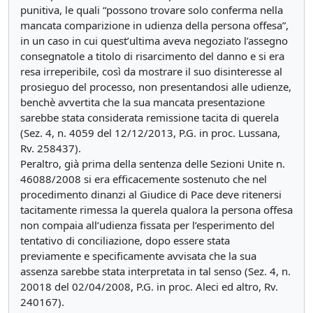
punitiva, le quali “possono trovare solo conferma nella
mancata comparizione in udienza della persona offesa”,
in un caso in cui quest’ultima aveva negoziato l’assegno
consegnatole a titolo di risarcimento del danno e si era
resa irreperibile, così da mostrare il suo disinteresse al
prosieguo del processo, non presentandosi alle udienze,
benchè avvertita che la sua mancata presentazione
sarebbe stata considerata remissione tacita di querela
(Sez. 4, n. 4059 del 12/12/2013, P.G. in proc. Lussana,
Rv. 258437).
Peraltro, già prima della sentenza delle Sezioni Unite n.
46088/2008 si era efficacemente sostenuto che nel
procedimento dinanzi al Giudice di Pace deve ritenersi
tacitamente rimessa la querela qualora la persona offesa
non compaia all’udienza fissata per l’esperimento del
tentativo di conciliazione, dopo essere stata
previamente e specificamente avvisata che la sua
assenza sarebbe stata interpretata in tal senso (Sez. 4, n.
20018 del 02/04/2008, P.G. in proc. Aleci ed altro, Rv.
240167).