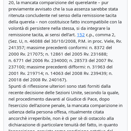
20, la mancata comparizione del querelante – pur
previamente avvisato che la sua assenza sarebbe stata
ritenuta concludente nel senso della remissione tacita
della querela – non costituisce fatto incompatibile con la
volontà di persistere nella stessa, si da integrare la
remissione tacita, ai sensi dell’art.
152
c.p., comma 2,
(Sez. U, n. 46088 del 30/10/2008, P.M. in proc. Viele, Rv.
241357; massime precedenti conformi: n. 8372 del
2000 Rv. 217075; n. 12861 del 2005 Rv. 231688;
n. 6771 del 2006 Rv. 234000; n. 28573 del 2007 Rv.
237100; massime precedenti difformi: n. 31963 del
2001 Rv. 219714; n. 14063 del 2008 Rv. 239439; n.
20018 del 2008 Rv. 240167).
Spunti di riflessione ulteriori sono stati forniti dalla
recente decisione delle Sezioni Unite, secondo la quale,
nel procedimento davanti al Giudice di Pace, dopo
l’esercizio dell’azione penale, la mancata comparizione in
udienza della persona offesa, ritualmente citata
ancorchè irreperibile, non è di per sè di ostacolo alla
dichiarazione di particolare tenuità del fatto, in quanto