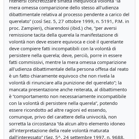
ritenersi concretizzare siffatta inequivoca volontà “la
mera omessa comparizione dello stesso all’udienza
dibattimentale relativa al processo pendente a carico del
querelato” (così Sez. 5, 27 ottobre 1999, n. 5191, P.M. in
proc. Zampieri), chiarendosi (ibid.) che, “per aversi
remissione tacita della querela la manifestazione di
volontà non deve essere equivoca e cioè il querelante
deve compiere fatti incompatibili con la volontà di
persistere nella querela; deve, perciò, porre in essere
fatti commissivi, mentre la mera omessa comparizione
all’udienza dibattimentale della persona offesa dal reato
è un fatto chiaramente equivoco che non rivela la
volontà di rinunciare alla punizione del querelato”; la
mancata presentazione anche reiterata, al dibattimento
è “comportamento non necessariamente incompatibile
con la volontà di persistere nella querela”, potendo
essere ricondotto ad altre ragioni ed essendo,
comunque, privo del carattere della univocità, non
sorretta la circostanza “da alcun altro elemento idoneo
all’interpretazione della reale volontà maturata
dall’interessato” (Sez. 5^, 24 settembre 1997, n. 9688,