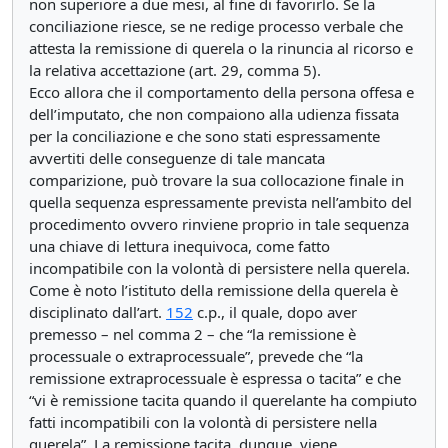
non superiore a due mesi, al fine di favorirlo. Se la
conciliazione riesce, se ne redige processo verbale che
attesta la remissione di querela o la rinuncia al ricorso e
la relativa accettazione (art. 29, comma 5).
Ecco allora che il comportamento della persona offesa e
dell’imputato, che non compaiono alla udienza fissata
per la conciliazione e che sono stati espressamente
avvertiti delle conseguenze di tale mancata
comparizione, può trovare la sua collocazione finale in
quella sequenza espressamente prevista nell’ambito del
procedimento ovvero rinviene proprio in tale sequenza
una chiave di lettura inequivoca, come fatto
incompatibile con la volontà di persistere nella querela.
Come è noto l’istituto della remissione della querela è
disciplinato dall’art.
152
c.p., il quale, dopo aver
premesso – nel comma 2 – che “la remissione è
processuale o extraprocessuale”, prevede che “la
remissione extraprocessuale è espressa o tacita” e che
“vi è remissione tacita quando il querelante ha compiuto
fatti incompatibili con la volontà di persistere nella
querela”. La remissione tacita, dunque, viene