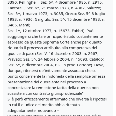
3390, Pellinghelli; Sez. 6^, 4 dicembre 1985, n. 2915,
Cantorelli; Sez. 6^, 21 marzo 1973, n. 4382, Saluzzo;
Sez. 5^, 1 marzo 1973, n. 3085, Greco; Sez. 5^ 8 luglio
1983, n. 7936, Gargiulo; Sez. 5^, 15 dicembre 1983, n.
3465, Manti;
Sez. 1^, 12 ottobre 1977, n. 15673, Fabbri). Può
soggiungersi che tale principio è stato costantemente
espresso da questa Suprema Corte anche per quanto
riguarda il processo attribuito alla competenza del
giudice di pace (Sez. V, 16 dicembre 2003, n. 2667,
Pravato; Sez. 5^, 24 febbraio 2004, n. 15093, Cataldo;
Sez. 5^, 6 dicembre 2004, P.G. in proc. Cottone). Deve,
dunque, ritenersi definitivamente assodato che sul
punto concernente la inidoneità della semplice omessa
presentazione del querelante nel processo a
concretizzare la remissione tacita della querela non
sussiste alcun contrasto giurisprudenziale”.
Si è però efficacemente affermato che diversa è l’ipotesi
in cui il giudice del merito abbia ritenuto –
adeguatamente motivando –