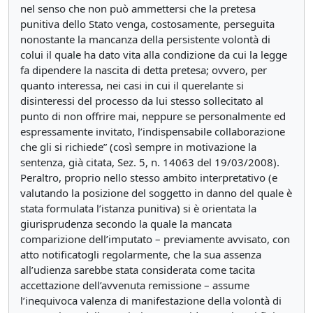
nel senso che non può ammettersi che la pretesa
punitiva dello Stato venga, costosamente, perseguita
nonostante la mancanza della persistente volontà di
colui il quale ha dato vita alla condizione da cui la legge
fa dipendere la nascita di detta pretesa; ovvero, per
quanto interessa, nei casi in cui il querelante si
disinteressi del processo da lui stesso sollecitato al
punto di non offrire mai, neppure se personalmente ed
espressamente invitato, l’indispensabile collaborazione
che gli si richiede” (così sempre in motivazione la
sentenza, già citata, Sez. 5, n. 14063 del 19/03/2008).
Peraltro, proprio nello stesso ambito interpretativo (e
valutando la posizione del soggetto in danno del quale è
stata formulata l’istanza punitiva) si è orientata la
giurisprudenza secondo la quale la mancata
comparizione dell’imputato – previamente avvisato, con
atto notificatogli regolarmente, che la sua assenza
all’udienza sarebbe stata considerata come tacita
accettazione dell’avvenuta remissione – assume
l’inequivoca valenza di manifestazione della volontà di