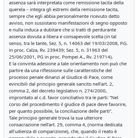
assenza sarà interpretata come remissione tacita della
querela – integra gli estremi della remissione tacita,
sempre che egli abbia personalmente ricevuto detto
avviso, non sussistano manifestazioni di segno opposto
e nulla induca a dubitare che si tratti di perdurante
assenza dovuta a libera e consapevole scelta (in tal
senso, tra le tante, Sez. 5, n. 14063 del 19/03/2008, P.G.
in proc. Calza, Rv. 239439; Sez. 5, n. 31963 del
25/06/2001, PG in proc. Pompei A., Rv. 219714).
E la convinta adesione a tale orientamento non può che
partire da una riflessione sulle caratteristiche del
processo penale dinanzi al Giudice di Pace, come
evincibili dal principio generale sancito nell’art. 2,
comma 2, del decreto legislativo n. 274/2000,
improntato al c.d. favor conciliativo tra le parti: “Nel
corso del procedimento il giudice di pace deve favorire,
per quanto possibile, la conciliazione delle parti”.
Tale principio generale trova la sua ulteriore
consacrazione nell’art. 29, comma 4, (norma dedicata
all’udienza di comparizione), che, quando il reato è