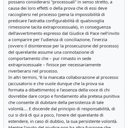
possano considerarsi “processuali” in senso stretto, a
causa dei loro effetti o della prova che di essi deve
raccogliersi nel processo (pena la impossibilità di
predicare l’astratta configurabilità di qualsivoglia
rimessione tacita extraprocessuale), in conseguenza
dell’avvertimento espresso dal Giudice di Pace nell’invito
a comparire per l’udienza di conciliazione, l’inerzia
(ovvero il disinteresse per la prosecuzione del processo)
del querelante assume una connotazione di
comportamento che – pur rimasto in sede
extraprocessuale – finisce per necessariamente
riverberarsi nel processo.
In altri termini, “è la mancata collaborazione al processo
(accusatorio e che vuole dunque che la prova sia
formata a dibattimento) e l’assenza della voce di chi
dovrebbe dare corpo e fondamento alla pretesa punitiva
che consente di dubitare della persistenza di tale
volontà…. E discende dal principio di responsabilità, di
cui si dirà di qui a poco, l’onere del querelante di
estendere, in caso di dubbio, la sua persistente volontà.
Mentre l’invito del giudice non ha altra funzione che