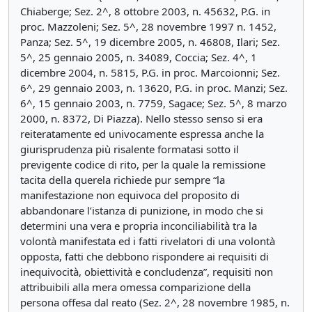
Chiaberge; Sez. 2^, 8 ottobre 2003, n. 45632, P.G. in
proc. Mazzoleni; Sez. 5^, 28 novembre 1997 n. 1452,
Panza; Sez. 5^, 19 dicembre 2005, n. 46808, Ilari; Sez.
5^, 25 gennaio 2005, n. 34089, Coccia; Sez. 4^, 1
dicembre 2004, n. 5815, P.G. in proc. Marcoionni; Sez.
6^, 29 gennaio 2003, n. 13620, P.G. in proc. Manzi; Sez.
6^, 15 gennaio 2003, n. 7759, Sagace; Sez. 5^, 8 marzo
2000, n. 8372, Di Piazza). Nello stesso senso si era
reiteratamente ed univocamente espressa anche la
giurisprudenza più risalente formatasi sotto il
previgente codice di rito, per la quale la remissione
tacita della querela richiede pur sempre “la
manifestazione non equivoca del proposito di
abbandonare l’istanza di punizione, in modo che si
determini una vera e propria inconciliabilità tra la
volontà manifestata ed i fatti rivelatori di una volontà
opposta, fatti che debbono rispondere ai requisiti di
inequivocità, obiettività e concludenza”, requisiti non
attribuibili alla mera omessa comparizione della
persona offesa dal reato (Sez. 2^, 28 novembre 1985, n.