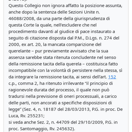
Questo Collegio non ignora affatto la posizione assunta,
anche dopo la sentenza delle Sezioni Unite n.
46088/2008, da una parte della giurisprudenza di
questa Corte la quale, nell’escludere che nel
procedimento davanti al giudice di pace instaurato a
seguito di citazione disposta dal P.M., D.Lgs. n. 274 del
2000, ex art. 20, la mancata comparizione del
querelante – pur previamente avvisato che la sua
assenza sarebbe stata ritenuta concludente nel senso
della remissione tacita della querela – costituisca fatto
incompatibile con la volontà di persistere nella stessa, sì
da integrare la remissione tacita, ai sensi dell’art.
152
c.p., comma 2, ha ritenuto irrilevante “il principio di
ragionevole durata del processo, il quale non può
tradursi nella previsione di oneri processuali, a carico
delle parti, non ancorati a specifiche disposizioni di
legge” (Sez. 4, n. 18187 del 28/03/2013, P.G. in proc. De
Luca, Rv. 255231;
si veda anche Sez. 2, n. 44709 del 29/10/2009, P.G. in
proc. Santomaggio, Rv. 245632).