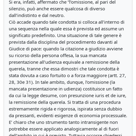
Si era, infatti, affermato che “l’omissione, al pari del
silenzio, può anche essere qualcosa di diverso
dall’indistinto e dal neutro.
Ciò accade quando tale condotta si colloca all’interno di
una sequenza nella quale essa è prevista ed assume un
significato predefinito. Una situazione di tale genere è
prevista dalla disciplina del procedimento davanti al
Giudice di pace: quando la citazione a giudizio avviene
su ricorso della persona offesa, la sua mancata
presentazione all’udienza equivale a remissione della
querela, tranne che essa dimostri che tale condotta è
stata dovuta a caso fortuito o a forza maggiore (artt. 27,
28, 30e 31). In tale ambito, dunque, l’omissione (la
mancata presentazione in udienza) costituisce un fatto
da cui la legge desume, con presunzione iuris et de iure,
la remissione della querela. Si tratta di una procedura
estremamente rigida e rigorosa, ispirata senza dubbio
da pressanti, evidenti esigenze di economia processuale.
E’ chiaro che uno strumento tanto intransigente non
potrebbe essere applicato analogicamente al di fuori
dell’ambito in cui è previsto. Tuttavia occorre chiedersi