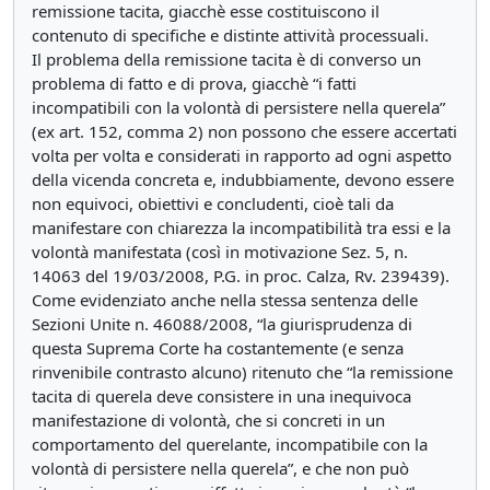
remissione tacita, giacchè esse costituiscono il
contenuto di specifiche e distinte attività processuali.
Il problema della remissione tacita è di converso un
problema di fatto e di prova, giacchè “i fatti
incompatibili con la volontà di persistere nella querela”
(ex art. 152, comma 2) non possono che essere accertati
volta per volta e considerati in rapporto ad ogni aspetto
della vicenda concreta e, indubbiamente, devono essere
non equivoci, obiettivi e concludenti, cioè tali da
manifestare con chiarezza la incompatibilità tra essi e la
volontà manifestata (così in motivazione Sez. 5, n.
14063 del 19/03/2008, P.G. in proc. Calza, Rv. 239439).
Come evidenziato anche nella stessa sentenza delle
Sezioni Unite n. 46088/2008, “la giurisprudenza di
questa Suprema Corte ha costantemente (e senza
rinvenibile contrasto alcuno) ritenuto che “la remissione
tacita di querela deve consistere in una inequivoca
manifestazione di volontà, che si concreti in un
comportamento del querelante, incompatibile con la
volontà di persistere nella querela”, e che non può