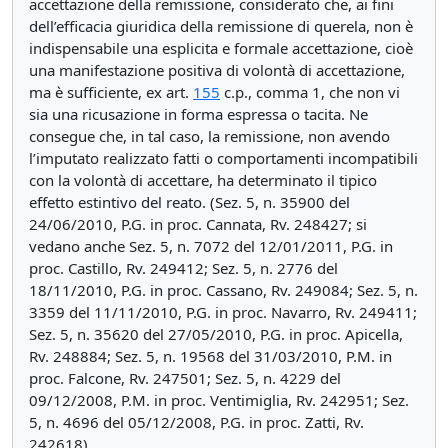
accettazione della remissione, considerato che, ai fini
dell’efficacia giuridica della remissione di querela, non è
indispensabile una esplicita e formale accettazione, cioè
una manifestazione positiva di volontà di accettazione,
ma è sufficiente, ex art.
155
c.p., comma 1, che non vi
sia una ricusazione in forma espressa o tacita. Ne
consegue che, in tal caso, la remissione, non avendo
l’imputato realizzato fatti o comportamenti incompatibili
con la volontà di accettare, ha determinato il tipico
effetto estintivo del reato. (Sez. 5, n. 35900 del
24/06/2010, P.G. in proc. Cannata, Rv. 248427; si
vedano anche Sez. 5, n. 7072 del 12/01/2011, P.G. in
proc. Castillo, Rv. 249412; Sez. 5, n. 2776 del
18/11/2010, P.G. in proc. Cassano, Rv. 249084; Sez. 5, n.
3359 del 11/11/2010, P.G. in proc. Navarro, Rv. 249411;
Sez. 5, n. 35620 del 27/05/2010, P.G. in proc. Apicella,
Rv. 248884; Sez. 5, n. 19568 del 31/03/2010, P.M. in
proc. Falcone, Rv. 247501; Sez. 5, n. 4229 del
09/12/2008, P.M. in proc. Ventimiglia, Rv. 242951; Sez.
5, n. 4696 del 05/12/2008, P.G. in proc. Zatti, Rv.
242618).