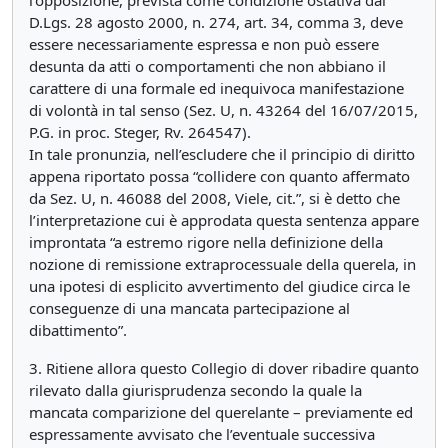
l’opposizione, prevista come condizione ostativa dal
D.Lgs. 28 agosto 2000, n. 274, art. 34, comma 3, deve
essere necessariamente espressa e non può essere
desunta da atti o comportamenti che non abbiano il
carattere di una formale ed inequivoca manifestazione
di volontà in tal senso (Sez. U, n. 43264 del 16/07/2015,
P.G. in proc. Steger, Rv. 264547).
In tale pronunzia, nell’escludere che il principio di diritto
appena riportato possa “collidere con quanto affermato
da Sez. U, n. 46088 del 2008, Viele, cit.”, si è detto che
l’interpretazione cui è approdata questa sentenza appare
improntata “a estremo rigore nella definizione della
nozione di remissione extraprocessuale della querela, in
una ipotesi di esplicito avvertimento del giudice circa le
conseguenze di una mancata partecipazione al
dibattimento”.
3. Ritiene allora questo Collegio di dover ribadire quanto
rilevato dalla giurisprudenza secondo la quale la
mancata comparizione del querelante – previamente ed
espressamente avvisato che l’eventuale successiva