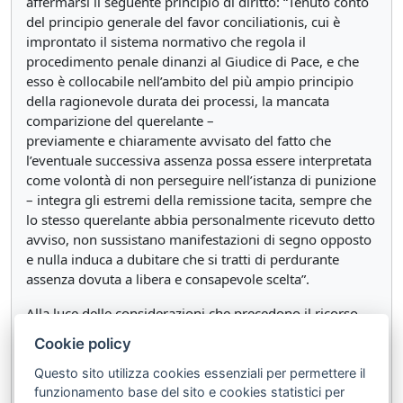
affermarsi il seguente principio di diritto: “Tenuto conto
del principio generale del favor conciliationis, cui è
improntato il sistema normativo che regola il
procedimento penale dinanzi al Giudice di Pace, e che
esso è collocabile nell’ambito del più ampio principio
della ragionevole durata dei processi, la mancata
comparizione del querelante –
previamente e chiaramente avvisato del fatto che
l’eventuale successiva assenza possa essere interpretata
come volontà di non perseguire nell’istanza di punizione
– integra gli estremi della remissione tacita, sempre che
lo stesso querelante abbia personalmente ricevuto detto
avviso, non sussistano manifestazioni di segno opposto
e nulla induca a dubitare che si tratti di perdurante
assenza dovuta a libera e consapevole scelta”.
Alla luce delle considerazioni che precedono il ricorso
deve essere rigettato.
Cookie policy
P.Q.M.
Questo sito utilizza cookies essenziali per permettere il
funzionamento base del sito e cookies statistici per
Rigetta il ricorso del Procuratore Generale.