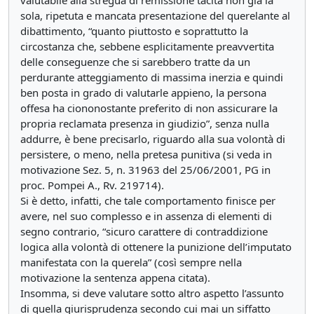
valutabile alla stregua di remissione tacita non già la
sola, ripetuta e mancata presentazione del querelante al
dibattimento, “quanto piuttosto e soprattutto la
circostanza che, sebbene esplicitamente preavvertita
delle conseguenze che si sarebbero tratte da un
perdurante atteggiamento di massima inerzia e quindi
ben posta in grado di valutarle appieno, la persona
offesa ha ciononostante preferito di non assicurare la
propria reclamata presenza in giudizio”, senza nulla
addurre, è bene precisarlo, riguardo alla sua volontà di
persistere, o meno, nella pretesa punitiva (si veda in
motivazione Sez. 5, n. 31963 del 25/06/2001, PG in
proc. Pompei A., Rv. 219714).
Si è detto, infatti, che tale comportamento finisce per
avere, nel suo complesso e in assenza di elementi di
segno contrario, “sicuro carattere di contraddizione
logica alla volontà di ottenere la punizione dell’imputato
manifestata con la querela” (così sempre nella
motivazione la sentenza appena citata).
Insomma, si deve valutare sotto altro aspetto l’assunto
di quella giurisprudenza secondo cui mai un siffatto