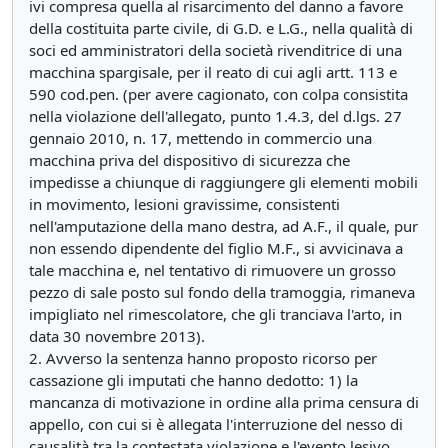
ivi compresa quella al risarcimento del danno a favore
della costituita parte civile, di G.D. e L.G., nella qualità di
soci ed amministratori della società rivenditrice di una
macchina spargisale, per il reato di cui agli artt. 113 e
590 cod.pen. (per avere cagionato, con colpa consistita
nella violazione dell'allegato, punto 1.4.3, del d.lgs. 27
gennaio 2010, n. 17, mettendo in commercio una
macchina priva del dispositivo di sicurezza che
impedisse a chiunque di raggiungere gli elementi mobili
in movimento, lesioni gravissime, consistenti
nell'amputazione della mano destra, ad A.F., il quale, pur
non essendo dipendente del figlio M.F., si avvicinava a
tale macchina e, nel tentativo di rimuovere un grosso
pezzo di sale posto sul fondo della tramoggia, rimaneva
impigliato nel rimescolatore, che gli tranciava l'arto, in
data 30 novembre 2013).
2. Avverso la sentenza hanno proposto ricorso per
cassazione gli imputati che hanno dedotto: 1) la
mancanza di motivazione in ordine alla prima censura di
appello, con cui si è allegata l'interruzione del nesso di
causalità tra la contestata violazione e l'evento lesivo,