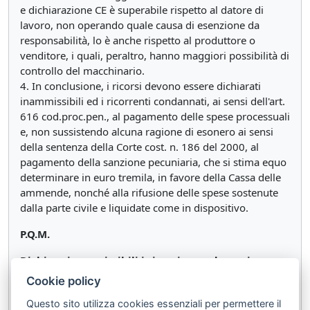
e dichiarazione CE è superabile rispetto al datore di
lavoro, non operando quale causa di esenzione da
responsabilità, lo è anche rispetto al produttore o
venditore, i quali, peraltro, hanno maggiori possibilità di
controllo del macchinario.
4. In conclusione, i ricorsi devono essere dichiarati
inammissibili ed i ricorrenti condannati, ai sensi dell'art.
616 cod.proc.pen., al pagamento delle spese processuali
e, non sussistendo alcuna ragione di esonero ai sensi
della sentenza della Corte cost. n. 186 del 2000, al
pagamento della sanzione pecuniaria, che si stima equo
determinare in euro tremila, in favore della Cassa delle
ammende, nonché alla rifusione delle spese sostenute
dalla parte civile e liquidate come in dispositivo.
P.Q.M.
Dichiara inammissibili i ricorsi e condanna i
ricorrenti al pagamento delle spese processuali e
Cookie policy
della somma di euro tremila ciascuno in favore
Questo sito utilizza cookies essenziali per permettere il
della cassa delle ammende nonché alla rifusione