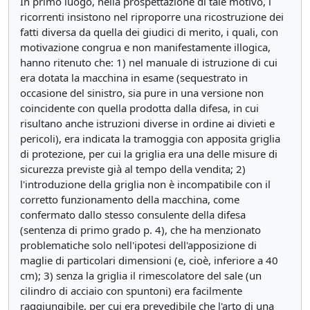
In primo luogo, nella prospettazione di tale motivo, i
ricorrenti insistono nel riproporre una ricostruzione dei
fatti diversa da quella dei giudici di merito, i quali, con
motivazione congrua e non manifestamente illogica,
hanno ritenuto che: 1) nel manuale di istruzione di cui
era dotata la macchina in esame (sequestrato in
occasione del sinistro, sia pure in una versione non
coincidente con quella prodotta dalla difesa, in cui
risultano anche istruzioni diverse in ordine ai divieti e
pericoli), era indicata la tramoggia con apposita griglia
di protezione, per cui la griglia era una delle misure di
sicurezza previste già al tempo della vendita; 2)
l'introduzione della griglia non è incompatibile con il
corretto funzionamento della macchina, come
confermato dallo stesso consulente della difesa
(sentenza di primo grado p. 4), che ha menzionato
problematiche solo nell'ipotesi dell'apposizione di
maglie di particolari dimensioni (e, cioè, inferiore a 40
cm); 3) senza la griglia il rimescolatore del sale (un
cilindro di acciaio con spuntoni) era facilmente
raggiungibile, per cui era prevedibile che l'arto di una