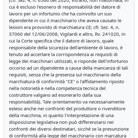
(cfr. Sez. 4, n. 6566 del 2020, Vitrano, non massimata, in
cui è escluso l'esonero di responsabilità del datore di
lavoro per un infortunio che ha coinvolto un suo
dipendente in cui il macchinario che aveva causato le
lesioni era provvisto di marchiatura CE; cfr. Sez. 4, n.
37060 del 12/06/2008, Vigilardi e altro, Rv. 241020, in
cui la Corte specifica che il datore di lavoro, quale
responsabile della sicurezza dell'ambiente di lavoro, è
tenuto ad accertare la corrispondenza ai requisiti di
legge dei macchinari utilizzati, e risponde dell'infortunio
occorso ad un dipendente a causa della mancanza di tali
requisiti, senza che la presenza sul macchinario della
marchiatura di conformità "CE" o l'affidamento riposto
nella notorietà e nella competenza tecnica del
costruttore valgano ad esonerarlo dalla sua
responsabilità). Tale orientamento va necessariamente
esteso anche nei confronti del produttore o rivenditore
della macchina, in quanto l'interpretazione di una
disposizione legislativa non può differenziarsi nei
confronti dei diversi destinatari, sicché se la presunzione
di conformità alla legge del macchinario con marcatura