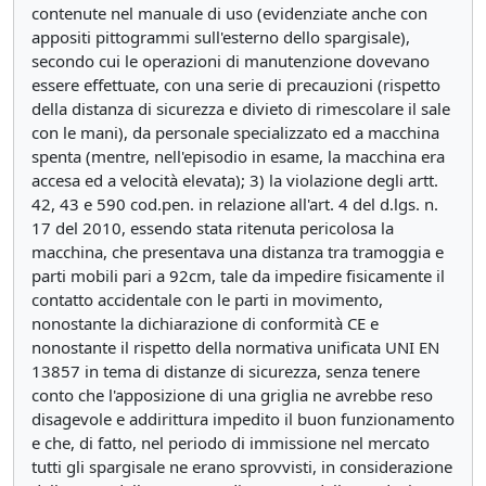
contenute nel manuale di uso (evidenziate anche con
appositi pittogrammi sull'esterno dello spargisale),
secondo cui le operazioni di manutenzione dovevano
essere effettuate, con una serie di precauzioni (rispetto
della distanza di sicurezza e divieto di rimescolare il sale
con le mani), da personale specializzato ed a macchina
spenta (mentre, nell'episodio in esame, la macchina era
accesa ed a velocità elevata); 3) la violazione degli artt.
42, 43 e 590 cod.pen. in relazione all'art. 4 del d.lgs. n.
17 del 2010, essendo stata ritenuta pericolosa la
macchina, che presentava una distanza tra tramoggia e
parti mobili pari a 92cm, tale da impedire fisicamente il
contatto accidentale con le parti in movimento,
nonostante la dichiarazione di conformità CE e
nonostante il rispetto della normativa unificata UNI EN
13857 in tema di distanze di sicurezza, senza tenere
conto che l'apposizione di una griglia ne avrebbe reso
disagevole e addirittura impedito il buon funzionamento
e che, di fatto, nel periodo di immissione nel mercato
tutti gli spargisale ne erano sprovvisti, in considerazione