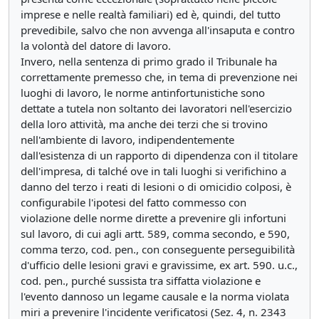
imprese e nelle realtà familiari) ed è, quindi, del tutto
prevedibile, salvo che non avvenga all'insaputa e contro
la volontà del datore di lavoro.
Invero, nella sentenza di primo grado il Tribunale ha
correttamente premesso che, in tema di prevenzione nei
luoghi di lavoro, le norme antinfortunistiche sono
dettate a tutela non soltanto dei lavoratori nell'esercizio
della loro attività, ma anche dei terzi che si trovino
nell'ambiente di lavoro, indipendentemente
dall'esistenza di un rapporto di dipendenza con il titolare
dell'impresa, di talché ove in tali luoghi si verifichino a
danno del terzo i reati di lesioni o di omicidio colposi, è
configurabile l'ipotesi del fatto commesso con
violazione delle norme dirette a prevenire gli infortuni
sul lavoro, di cui agli artt. 589, comma secondo, e 590,
comma terzo, cod. pen., con conseguente perseguibilità
d'ufficio delle lesioni gravi e gravissime, ex art. 590. u.c.,
cod. pen., purché sussista tra siffatta violazione e
l'evento dannoso un legame causale e la norma violata
miri a prevenire l'incidente verificatosi (Sez. 4, n. 2343