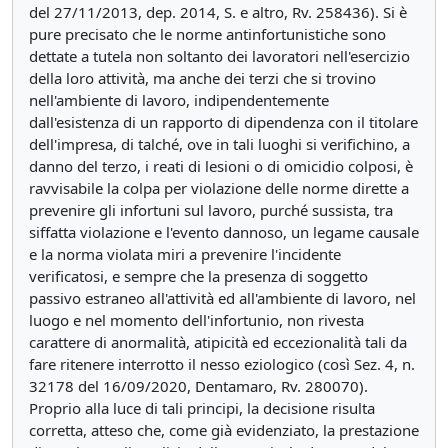
del 27/11/2013, dep. 2014, S. e altro, Rv. 258436). Si è
pure precisato che le norme antinfortunistiche sono
dettate a tutela non soltanto dei lavoratori nell'esercizio
della loro attività, ma anche dei terzi che si trovino
nell'ambiente di lavoro, indipendentemente
dall'esistenza di un rapporto di dipendenza con il titolare
dell'impresa, di talché, ove in tali luoghi si verifichino, a
danno del terzo, i reati di lesioni o di omicidio colposi, è
ravvisabile la colpa per violazione delle norme dirette a
prevenire gli infortuni sul lavoro, purché sussista, tra
siffatta violazione e l'evento dannoso, un legame causale
e la norma violata miri a prevenire l'incidente
verificatosi, e sempre che la presenza di soggetto
passivo estraneo all'attività ed all'ambiente di lavoro, nel
luogo e nel momento dell'infortunio, non rivesta
carattere di anormalità, atipicità ed eccezionalità tali da
fare ritenere interrotto il nesso eziologico (così Sez. 4, n.
32178 del 16/09/2020, Dentamaro, Rv. 280070).
Proprio alla luce di tali principi, la decisione risulta
corretta, atteso che, come già evidenziato, la prestazione