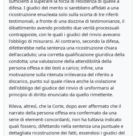
sufficienti a superare la forza di resistenza di quelle a
difesa. I giudici del merito si sarebbero affidati a una
ricostruzione enucleata solo sulla scorta di tre riferiti
testimoniali, a fronte di una dozzina di testimonianze, il
dibattimento avendo prodotto due verità processuali
contrapposte, con le quali i giudici del rinvio avevano
l'obbligo di misurarsi. Al contrario, secondo la difesa,
difetterebbe nella sentenza una ricostruzione chiara
dell'accaduto; una corretta qualificazione giuridica della
condotta; una valutazione della attendibilità della
persona offesa e dei testi a carico; infine, una
motivazione sulla ritenuta irrilevanza del riferito a
discarico, punto sul quale rileva anche la violazione
dell'obbligo del giudice del rinvio di uniformarsi al
principio di diritto enunciato da quello rimettente.
Rileva, altresì, che la Corte, dopo aver affermato che il
narrato della persona offesa era confermato da una
serie di elementi concordanti, non ha tuttavia indicato
quali fossero, difettando nella sentenza una puntuale e
dettagliata ricostruzione dei fatti, essendosi i giudici del