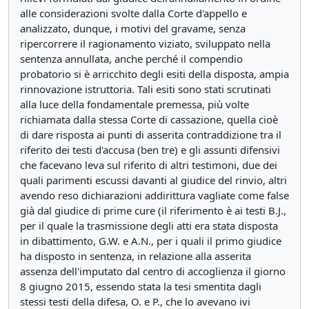
alle considerazioni svolte dalla Corte d'appello e
analizzato, dunque, i motivi del gravame, senza
ripercorrere il ragionamento viziato, sviluppato nella
sentenza annullata, anche perché il compendio
probatorio si è arricchito degli esiti della disposta, ampia
rinnovazione istruttoria. Tali esiti sono stati scrutinati
alla luce della fondamentale premessa, più volte
richiamata dalla stessa Corte di cassazione, quella cioè
di dare risposta ai punti di asserita contraddizione tra il
riferito dei testi d'accusa (ben tre) e gli assunti difensivi
che facevano leva sul riferito di altri testimoni, due dei
quali parimenti escussi davanti al giudice del rinvio, altri
avendo reso dichiarazioni addirittura vagliate come false
già dal giudice di prime cure (il riferimento è ai testi B.J.,
per il quale la trasmissione degli atti era stata disposta
in dibattimento, G.W. e A.N., per i quali il primo giudice
ha disposto in sentenza, in relazione alla asserita
assenza dell'imputato dal centro di accoglienza il giorno
8 giugno 2015, essendo stata la tesi smentita dagli
stessi testi della difesa, O. e P., che lo avevano ivi