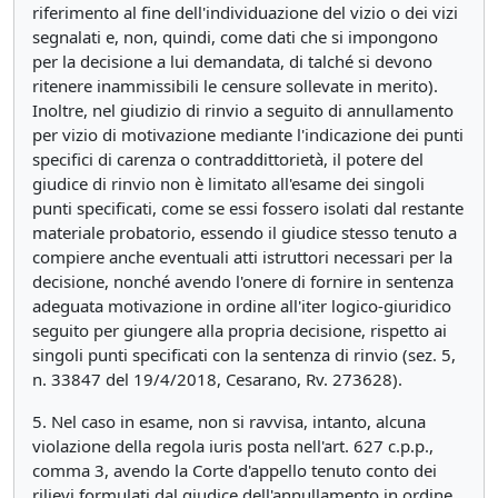
riferimento al fine dell'individuazione del vizio o dei vizi
segnalati e, non, quindi, come dati che si impongono
per la decisione a lui demandata, di talché si devono
ritenere inammissibili le censure sollevate in merito).
Inoltre, nel giudizio di rinvio a seguito di annullamento
per vizio di motivazione mediante l'indicazione dei punti
specifici di carenza o contraddittorietà, il potere del
giudice di rinvio non è limitato all'esame dei singoli
punti specificati, come se essi fossero isolati dal restante
materiale probatorio, essendo il giudice stesso tenuto a
compiere anche eventuali atti istruttori necessari per la
decisione, nonché avendo l'onere di fornire in sentenza
adeguata motivazione in ordine all'iter logico-giuridico
seguito per giungere alla propria decisione, rispetto ai
singoli punti specificati con la sentenza di rinvio (sez. 5,
n. 33847 del 19/4/2018, Cesarano, Rv. 273628).
5. Nel caso in esame, non si ravvisa, intanto, alcuna
violazione della regola iuris posta nell'art. 627 c.p.p.,
comma 3, avendo la Corte d'appello tenuto conto dei
rilievi formulati dal giudice dell'annullamento in ordine