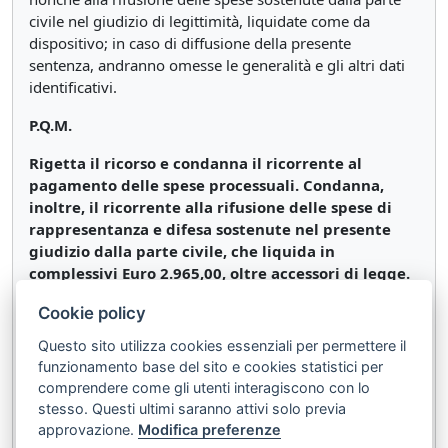
civile nel giudizio di legittimità, liquidate come da
dispositivo; in caso di diffusione della presente
sentenza, andranno omesse le generalità e gli altri dati
identificativi.
P.Q.M.
Rigetta il ricorso e condanna il ricorrente al
pagamento delle spese processuali. Condanna,
inoltre, il ricorrente alla rifusione delle spese di
rappresentanza e difesa sostenute nel presente
giudizio dalla parte civile, che liquida in
complessivi Euro 2.965,00, oltre accessori di legge.
In caso di diffusione del presente provvedimento
Cookie policy
omettere le generalità e gli altri dati identificativi, a
Questo sito utilizza cookies essenziali per permettere il
norma dell'art. 52 D.Lgs. n.196/03 in quanto imposto
funzionamento base del sito e cookies statistici per
dalla legge.
comprendere come gli utenti interagiscono con lo
stesso. Questi ultimi saranno attivi solo previa
Così deciso in Roma, il 30 gennaio 2023.
approvazione.
Modifica preferenze