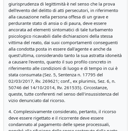
giurisprudenza di legittimità è nel senso che
la prova
dell'evento del delitto di atti persecutori, in riferimento
alla causazione nella persona offesa di un grave e
perdurante stato di ansia o di paura, deve essere
ancorata ad elementi sintomatici di tale turbamento
psicologico ricavabili dalle dichiarazioni della stessa
vittima del reato, dai suoi comportamenti conseguenti
alla condotta posta in essere dall'agente e anche da
quest'ultima, considerando tanto la sua astratta idoneità
a causare l'evento, quanto il suo profilo concreto in
riferimento alle condizioni di luogo e di tempo in cui è
stata consumata
(Sez. 5, Sentenza n. 17795 del
02/03/2017, Rv. 269621; conf., ex plurimis, Sez. 6, n.
50746 del 14/10/2014, Rv. 261535). Circostanze,
queste, tutte conferenti nel senso dell'insussistenza del
vizio denunciato dal ricorso.
4. Complessivamente considerato, pertanto, il ricorso
deve essere rigettato e il ricorrente deve essere
condannato al pagamento delle spese processuali,
nonché alla rifusione delle spese sostenute dalla parte