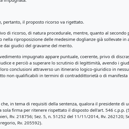
nza impugnata.
e, pertanto, il proposto ricorso va rigettato.
ivo di ricorso, di natura procedurale, mentre, quanto al secondo p
ano nella riproposizione delle medesime doglianze già sollevate in
ite dai giudici del gravame del merito.
vedimento impugnato appare puntuale, coerente, privo di discrasi
l giudice e perciò a superare lo scrutinio di legittimità, avendo i g
oro conclusioni attraverso un itinerario logico-giuridico in nessu
to non qualificabili in termini di contraddittorietà o di manifesta i
o che, in tema di requisiti della sentenza, qualora il presidente d
 sola firma per ritenere rispettato il disposto dell'art. 546 c.p.p.
eri, Rv. 218756; Sez. 5, n. 51252 del 11/11/2014, Rv. 262120; S
regorio, Rv. 205592).