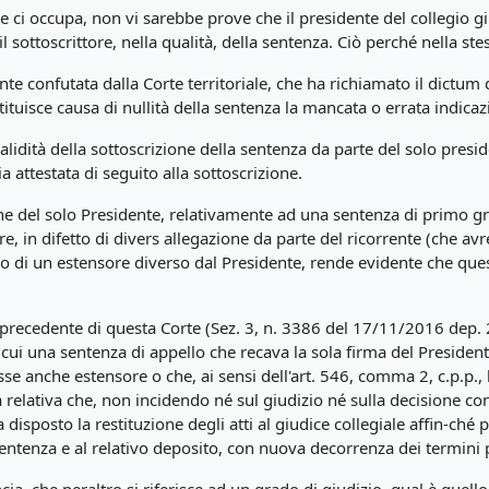
che ci occupa, non vi sarebbe prove che il presidente del collegio g
l sottoscrittore, nella qualità, della sentenza. Ciò perché nella ste
e confutata dalla Corte territoriale, che ha richiamato il dictum 
tuisce causa di nullità della sentenza la mancata o errata indicazi
lidità della sottoscrizione della sentenza da parte del solo presiden
a attestata di seguito alla sottoscrizione.
ne del solo Presidente, relativamente ad una sentenza di primo grad
re, in difetto di divers allegazione da parte del ricorrente (che
tivo di un estensore diverso dal Presidente, rende evidente che que
to precedente di questa Corte (Sez. 3, n. 3386 del 17/11/2016 dep.
cui una sentenza di appello che recava la sola firma del Presidente
sse anche estensore o che, ai sensi dell'art. 546, comma 2, c.p.p., 
 relativa che, non incidendo né sul giudizio né sulla decisione co
sposto la restituzione degli atti al giudice collegiale affin-ché p
entenza e al relativo deposito, con nuova decorrenza dei termini 