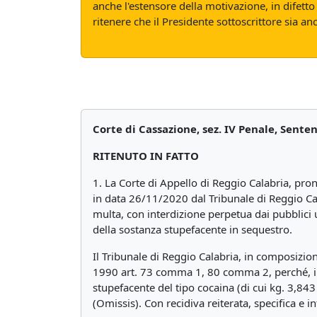
anche l'estensore della motivazione, in difett
ritenere che il Presidente sottoscrittore sia a
Corte di Cassazione, sez. IV Penale, Sente
RITENUTO IN FATTO
1. La Corte di Appello di Reggio Calabria, pr
in data 26/11/2020 dal Tribunale di Reggio Ca
multa, con interdizione perpetua dai pubblici uf
della sostanza stupefacente in sequestro.
Il Tribunale di Reggio Calabria, in composizione
1990 art. 73 comma 1, 80 comma 2, perché, in 
stupefacente del tipo cocaina (di cui kg. 3,843 
(Omissis). Con recidiva reiterata, specifica e 