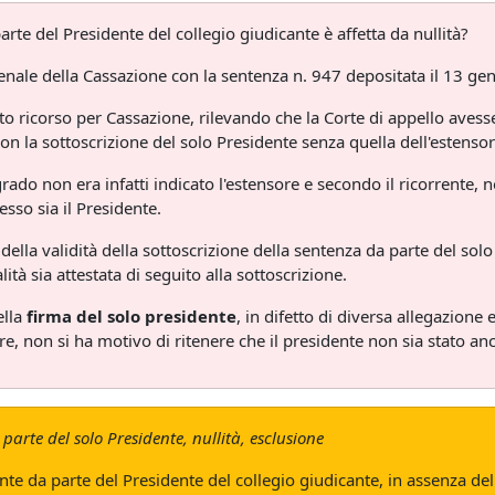
te del Presidente del collegio giudicante è affetta da nullità?
Penale della Cassazione con la sentenza n. 947 depositata il 13 ge
sto ricorso per Cassazione, rilevando che la Corte di appello ave
on la sottoscrizione del solo Presidente senza quella dell'estensor
ado non era infatti indicato l'estensore e secondo il ricorrente, n
esso sia il Presidente.
 della validità della sottoscrizione della sentenza da parte del solo 
ità sia attestata di seguito alla sottoscrizione.
ella
firma del solo presidente
, in difetto di diversa allegazion
ore, non si ha motivo di ritenere che il presidente non sia stato a
parte del solo Presidente, nullità, esclusione
e da parte del Presidente del collegio giudicante, in assenza dell