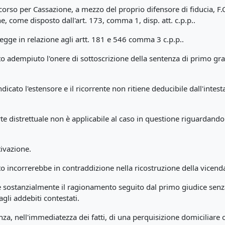
rso per Cassazione, a mezzo del proprio difensore di fiducia, F.C
e, come disposto dall'art. 173, comma 1, disp. att. c.p.p..
egge in relazione agli artt. 181 e 546 comma 3 c.p.p..
uto adempiuto l'onere di sottoscrizione della sentenza di primo gr
dicato l'estensore e il ricorrente non ritiene deducibile dall'intest
te distrettuale non è applicabile al caso in questione riguardando l
ivazione.
to incorrerebbe in contraddizione nella ricostruzione della vicend
be sostanzialmente il ragionamento seguito dal primo giudice senza 
gli addebiti contestati.
a, nell'immediatezza dei fatti, di una perquisizione domiciliare 