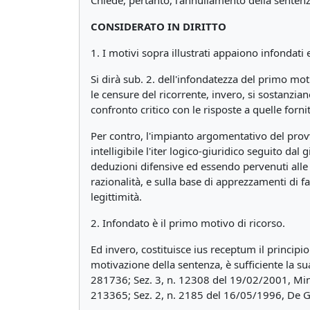
Chiede, pertanto, l'annullamento della sente
CONSIDERATO IN DIRITTO
1. I motivi sopra illustrati appaiono infondati 
Si dirà sub. 2. dell'infondatezza del primo mot
le censure del ricorrente, invero, si sostanzi
confronto critico con le risposte a quelle forn
Per contro, l'impianto argomentativo del prov
intelligibile l'iter logico-giuridico seguito da
deduzioni difensive ed essendo pervenuti alle l
razionalità, e sulla base di apprezzamenti di fat
legittimità.
2. Infondato è il primo motivo di ricorso.
Ed invero, costituisce ius receptum il principi
motivazione della sentenza, è sufficiente la sua
281736; Sez. 3, n. 12308 del 19/02/2001, Mini
213365; Sez. 2, n. 2185 del 16/05/1996, De G