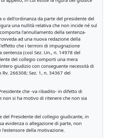
di appello, in cui esiste la figura del giudice
 o dell'ordinanza da parte del presidente del
gura una nullità relativa che non incide né sul
e, comporta l'annullamento della sentenza-
i provveda ad una nuova redazione della
'effetto che i termini di impugnazione
sa sentenza (così Sez. Un., n. 14978 del
dente del collegio comporti una mera
l'intero giudizio con conseguente necessità di
o Rv. 266308; Sez. 1, n. 34367 del
residente che -va ribadito- in difetto di
e non si ha motivo di ritenere che non sia
 del Presidente del collegio giudicante, in
rsa evidenza o allegazione di parte, non
e l'estensore della motivazione.