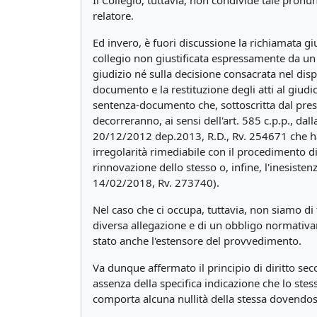
Il Collegio, tuttavia, non condivide tale pronunc
relatore.
Ed invero, è fuori discussione la richiamata g
collegio non giustificata espressamente da un 
giudizio né sulla decisione consacrata nel dis
documento e la restituzione degli atti al giudi
sentenza-documento che, sottoscritta dal pres
decorreranno, ai sensi dell'art. 585 c.p.p., da
20/12/2012 dep.2013, R.D., Rv. 254671 che ha
irregolarità rimediabile con il procedimento d
rinnovazione dello stesso o, infine, l'inesist
14/02/2018, Rv. 273740).
Nel caso che ci occupa, tuttavia, non siamo di 
diversa allegazione e di un obbligo normativam
stato anche l'estensore del provvedimento.
Va dunque affermato il principio di diritto se
assenza della specifica indicazione che lo stes
comporta alcuna nullità della stessa dovendosi