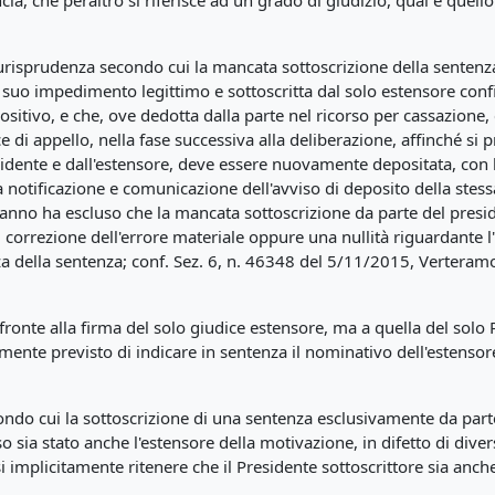
ia, che peraltro si riferisce ad un grado di giudizio, qual è quello 
iurisprudenza secondo cui la mancata sottoscrizione della sentenza
suo impedimento legittimo e sottoscritta dal solo estensore confi
positivo, e che, ove dedotta dalla parte nel ricorso per cassazion
ce di appello, nella fase successiva alla deliberazione, affinché s
idente e dall'estensore, deve essere nuovamente depositata, con l
lla notificazione e comunicazione dell'avviso di deposito della stes
nno ha escluso che la mancata sottoscrizione da parte del presi
i correzione dell'errore materiale oppure una nullità riguardante 
enza della sentenza; conf. Sez. 6, n. 46348 del 5/11/2015, Verteram
fronte alla firma del solo giudice estensore, ma a quella del solo P
ente previsto di indicare in sentenza il nominativo dell'estensor
condo cui
la sottoscrizione di una sentenza esclusivamente da parte
so sia stato anche l'estensore della motivazione, in difetto di dive
 implicitamente ritenere che il Presidente sottoscrittore sia anch