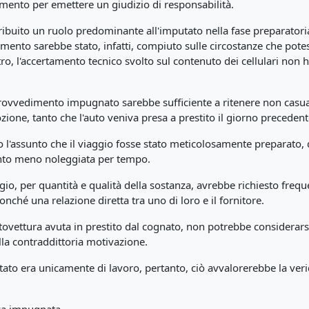
dimento per emettere un giudizio di responsabilità.
ribuito un ruolo predominante all'imputato nella fase preparatori
amento sarebbe stato, infatti, compiuto sulle circostanze che pot
l'altro, l'accertamento tecnico svolto sul contenuto dei cellulari non 
ovvedimento impugnato sarebbe sufficiente a ritenere non casuale 
ione, tanto che l'auto veniva presa a prestito il giorno precedent
o l'assunto che il viaggio fosse stato meticolosamente preparato,
anto meno noleggiata per tempo.
o, per quantità e qualità della sostanza, avrebbe richiesto frequent
ché una relazione diretta tra uno di loro e il fornitore.
autovettura avuta in prestito dal cognato, non potrebbe considerar
lla contraddittoria motivazione.
mputato era unicamente di lavoro, pertanto, ciò avvalorerebbe la ver