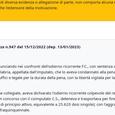
o di diversa evidenza o allegazione di parte, non comporta alcuna 
nche l'estensore della motivazione.
nza n.947 del 15/12/2022 (dep. 13/01/2023)
onunciando nei confronti dell'odierno ricorrente F.C., con senten
labria, appellata dall'imputato, che lo aveva condannato alla pena
fici e legale per la durata della pena, con la libertà vigilata per l
 collegiale, aveva dichiarato l'odierno ricorrente colpevole del reat
concorso con il coimputato C.S., deteneva e trasportava per fine 
di principio attivo, equivalente a 25.620 dosi singole); con l'aggra
infraquinquennale.