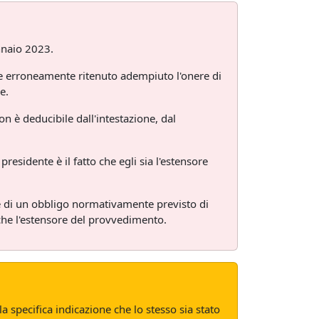
nnaio 2023.
sse erroneamente ritenuto adempiuto l'onere di
e.
on è deducibile dall'intestazione, dal
presidente è il fatto che egli sia l'estensore
e e di un obbligo normativamente previsto di
nche l'estensore del provvedimento.
a specifica indicazione che lo stesso sia stato