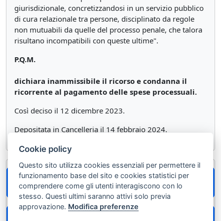
giurisdizionale, concretizzandosi in un servizio pubblico
di cura relazionale tra persone, disciplinato da regole
non mutuabili da quelle del processo penale, che talora
risultano incompatibili con queste ultime
".
P.Q.M.
dichiara inammissibile il ricorso e condanna il
ricorrente al pagamento delle spese processuali.
Così deciso il 12 dicembre 2023.
Depositata in Cancelleria il 14 febbraio 2024.
Cookie policy
Questo sito utilizza cookies essenziali per permettere il
funzionamento base del sito e cookies statistici per
Codice Penale > Articolo 152 - Remissione della
comprendere come gli utenti interagiscono con lo
querela | Codice Penale
stesso. Questi ultimi saranno attivi solo previa
approvazione.
Modifica preferenze
Codice Procedura Penale > Articolo 590 -