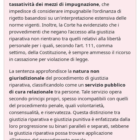
tassatività dei mezzi di impugnazione
, che
impedisce di considerare impugnabile l'ordinanza di
rigetto basandosi su un'interpretazione estensiva delle
norme vigenti. Inoltre, la Corte ha evidenziato che i
provvedimenti che negano l'accesso alla giustizia
riparativa non rientrano tra quelli relativi alla libertà
personale per i quali, secondo l'art. 111, comma
settimo, della Costituzione, è sempre ammesso il ricorso
in cassazione per violazione di legge.
La sentenza approfondisce la
natura non
giurisdizionale
del procedimento di giustizia
riparativa, classificandolo come un
servizio pubblico
di cura relazionale
tra persone. Tale servizio opera
secondo principi propri, spesso incompatibili con quelli
del procedimento penale, quali volontarietà,
consensualità, e riservatezza. Questa distinzione tra
giustizia riparativa e giustizia punitiva è enfatizzata dalla
loro progressione su binari paralleli e separati, sebbene
la giustizia riparativa possa trovare applicazione
all'interno del procedimento penale.