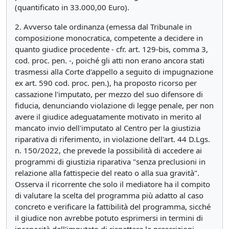
(quantificato in 33.000,00 Euro).
2. Avverso tale ordinanza (emessa dal Tribunale in
composizione monocratica, competente a decidere in
quanto giudice procedente - cfr. art. 129-bis, comma 3,
cod. proc. pen. -, poiché gli atti non erano ancora stati
trasmessi alla Corte d'appello a seguito di impugnazione
ex art. 590 cod. proc. pen.), ha proposto ricorso per
cassazione l'imputato, per mezzo del suo difensore di
fiducia, denunciando violazione di legge penale, per non
avere il giudice adeguatamente motivato in merito al
mancato invio dell'imputato al Centro per la giustizia
riparativa di riferimento, in violazione dell'art. 44 D.Lgs.
n. 150/2022, che prevede la possibilità di accedere ai
programmi di giustizia riparativa "senza preclusioni in
relazione alla fattispecie del reato o alla sua gravità".
Osserva il ricorrente che solo il mediatore ha il compito
di valutare la scelta del programma più adatto al caso
concreto e verificare la fattibilità del programma, sicché
il giudice non avrebbe potuto esprimersi in termini di
incapacità dell'imputato di rispettare le prescrizioni