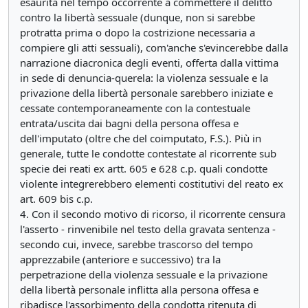
esaurita nel tempo occorrente a commettere il delitto
contro la libertà sessuale (dunque, non si sarebbe
protratta prima o dopo la costrizione necessaria a
compiere gli atti sessuali), com'anche s'evincerebbe dalla
narrazione diacronica degli eventi, offerta dalla vittima
in sede di denuncia-querela: la violenza sessuale e la
privazione della libertà personale sarebbero iniziate e
cessate contemporaneamente con la contestuale
entrata/uscita dai bagni della persona offesa e
dell'imputato (oltre che del coimputato, F.S.). Più in
generale, tutte le condotte contestate al ricorrente sub
specie dei reati ex artt. 605 e 628 c.p. quali condotte
violente integrerebbero elementi costitutivi del reato ex
art. 609 bis c.p.
4. Con il secondo motivo di ricorso, il ricorrente censura
l'asserto - rinvenibile nel testo della gravata sentenza -
secondo cui, invece, sarebbe trascorso del tempo
apprezzabile (anteriore e successivo) tra la
perpetrazione della violenza sessuale e la privazione
della libertà personale inflitta alla persona offesa e
ribadisce l'assorbimento della condotta ritenuta di