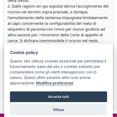
della stessa".
2. Dalle ragioni sin qui esposte deriva l'accoglimento del
ricorso nei termini sopra precisati, e dunque,
l'annullamento della sentenza impugnata limitatamente
al capo concernente la configurabilità del reato di
sequestro di persona con rinvio per nuovo giudizio ad
altra sezione per i minorenni della Corte di appello di
Lecce. Si dichiara inammissibile il ricorso nel resto.
P.Q.M.
Cookie policy
annulla la sentenza impugnata limitatamente al
Questo sito utilizza cookies essenziali per permettere il
capo concernente la configurabilità del reato di
funzionamento base del sito e cookies statistici per
sequestro di persona con rinvio per nuovo giudizio
comprendere come gli utenti interagiscono con lo
ad altra sezione per i minorenni della Corte di
stesso. Questi ultimi saranno attivi solo previa
appello di Lecce.
approvazione.
Modifica preferenze
Dichiara inammissibile il ricorso nel resto.
Accetta tutti
Rifiuta
©2024 misterlex.it -
redazione@misterlex.it
-
Privacy
- P.I.