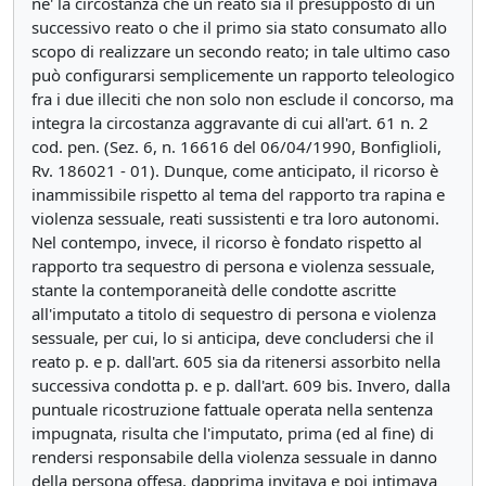
ne' la circostanza che un reato sia il presupposto di un
successivo reato o che il primo sia stato consumato allo
scopo di realizzare un secondo reato; in tale ultimo caso
può configurarsi semplicemente un rapporto teleologico
fra i due illeciti che non solo non esclude il concorso, ma
integra la circostanza aggravante di cui all'art. 61 n. 2
cod. pen. (Sez. 6, n. 16616 del 06/04/1990, Bonfiglioli,
Rv. 186021 - 01). Dunque, come anticipato, il ricorso è
inammissibile rispetto al tema del rapporto tra rapina e
violenza sessuale, reati sussistenti e tra loro autonomi.
Nel contempo, invece, il ricorso è fondato rispetto al
rapporto tra sequestro di persona e violenza sessuale,
stante la contemporaneità delle condotte ascritte
all'imputato a titolo di sequestro di persona e violenza
sessuale, per cui, lo si anticipa, deve concludersi che il
reato p. e p. dall'art. 605 sia da ritenersi assorbito nella
successiva condotta p. e p. dall'art. 609 bis. Invero, dalla
puntuale ricostruzione fattuale operata nella sentenza
impugnata, risulta che l'imputato, prima (ed al fine) di
rendersi responsabile della violenza sessuale in danno
della persona offesa, dapprima invitava e poi intimava