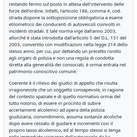
restando fermo sul posto in attesa dell'intervento delle
forze dell'ordine. Infatti, l'articolo 186, comma 4, cod.
strada dispone la sottoposizione obbligatoria a esame
etilometrico dei conducenti di autoveicoli coinvolti in
incidenti stradali. E tale norma vige dall'anno 2003,
allorché è stata introdotta dall'articolo 5 del D.L. 151 del
2003, convertito con modificazioni nella legge 214 dello
stesso anno, per cui, pur dettando un precetto rivolto
agli organi di polizia e non una regola di condotta
diretta alla generalità dei consociati, è ormai entrata nel
patrimonio conoscitivo comune.
Coerente è il rilievo dei giudici di appello che risulta
irragionevole che un soggetto consapevole, in ragione
del contesto spaziale e di quello normativo ormai del
tutto notorio, di essere in procinto di subire
accertamenti alcolemici ad opera della polizia
giudiziaria, cionondimeno, assuma sostanze alcoliche
dopo avere cessato di guidare e incrementi cosi il
proprio tasso alcolemico, ed al tempo stesso si tenga
nelle immediate vicinanze dell'autoveicolo da lui