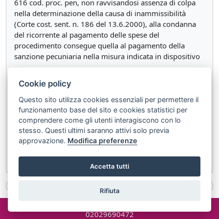
616 cod. proc. pen, non ravvisandosi assenza di colpa
nella determinazione della causa di inammissibilità
(Corte cost. sent. n. 186 del 13.6.2000), alla condanna
del ricorrente al pagamento delle spese del
procedimento consegue quella al pagamento della
sanzione pecuniaria nella misura indicata in dispositivo
P.Q.M.
Cookie policy
Dichiara inammissibile il ricorso e condanna il ricorrente
Questo sito utilizza cookies essenziali per permettere il
al pagamento delle spese processuali e della somma di
funzionamento base del sito e cookies statistici per
Euro tremila in favore della cassa delle ammende.
comprendere come gli utenti interagiscono con lo
stesso. Questi ultimi saranno attivi solo previa
Così deciso il 28 maggio 2025
approvazione.
Modifica preferenze
Depositato in Cancelleria il 4 luglio 2025.
Accetta tutti
Rifiuta
©2024 misterlex.it -
redazione@misterlex.it
-
Privacy
- P.I.
02029690472