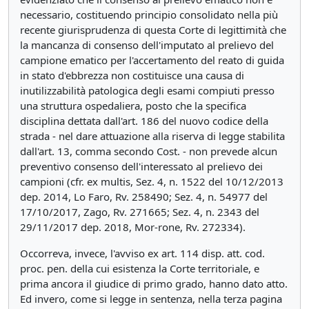
necessario, costituendo principio consolidato nella più
recente giurisprudenza di questa Corte di legittimità che
la mancanza di consenso dell'imputato al prelievo del
campione ematico per l'accertamento del reato di guida
in stato d'ebbrezza non costituisce una causa di
inutilizzabilità patologica degli esami compiuti presso
una struttura ospedaliera, posto che la specifica
disciplina dettata dall'art. 186 del nuovo codice della
strada - nel dare attuazione alla riserva di legge stabilita
dall'art. 13, comma secondo Cost. - non prevede alcun
preventivo consenso dell'interessato al prelievo dei
campioni (cfr. ex multis, Sez. 4, n. 1522 del 10/12/2013
dep. 2014, Lo Faro, Rv. 258490; Sez. 4, n. 54977 del
17/10/2017, Zago, Rv. 271665; Sez. 4, n. 2343 del
29/11/2017 dep. 2018, Mor-rone, Rv. 272334).
Occorreva, invece, l'avviso ex art. 114 disp. att. cod.
proc. pen. della cui esistenza la Corte territoriale, e
prima ancora il giudice di primo grado, hanno dato atto.
Ed invero, come si legge in sentenza, nella terza pagina