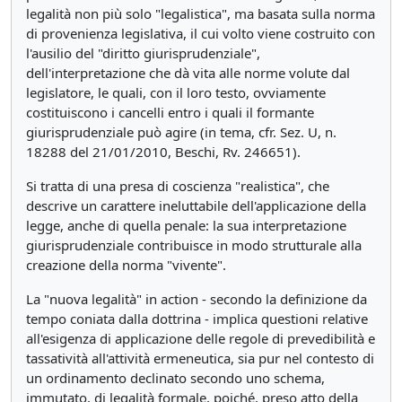
legalità non più solo "legalistica", ma basata sulla norma
di provenienza legislativa, il cui volto viene costruito con
l'ausilio del "diritto giurisprudenziale",
dell'interpretazione che dà vita alle norme volute dal
legislatore, le quali, con il loro testo, ovviamente
costituiscono i cancelli entro i quali il formante
giurisprudenziale può agire (in tema, cfr. Sez. U, n.
18288 del 21/01/2010, Beschi, Rv. 246651).
Si tratta di una presa di coscienza "realistica", che
descrive un carattere ineluttabile dell'applicazione della
legge, anche di quella penale: la sua interpretazione
giurisprudenziale contribuisce in modo strutturale alla
creazione della norma "vivente".
La "nuova legalità" in action - secondo la definizione da
tempo coniata dalla dottrina - implica questioni relative
all'esigenza di applicazione delle regole di prevedibilità e
tassatività all'attività ermeneutica, sia pur nel contesto di
un ordinamento declinato secondo uno schema,
immutato, di legalità formale, poiché, preso atto della