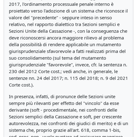
2017, l'ordinamento processuale penale interno è
proiettato verso l'adozione di un sistema che riconosce il
valore del "precedente" - seppure inteso in senso
relativo, nel rapporto dialettico tra Sezioni semplici e
Sezioni Unite della Cassazione -, con la conseguenza che
deve riconoscersi ancora maggiore rilievo al problema
della possibilità di rendere applicabile un mutamento
giurisprudenziale sfavorevole a fatti realizzati prima del
suo consolidamento (sul tema del mutamento
giurisprudenziale "favorevole", invece, cfr. la sentenza n.
230 del 2012 Corte cost.; vedi anche, in generale, le
sentenze nn. 24 del 2017; n. 115 del 2018; n. 9 del 2021
Corte cost.).
In presenza, infatti, di pronunce delle Sezioni unite
sempre più rilevanti per effetto del "vincolo" da esse
derivante (soft - procedimentale, nei confronti delle
Sezioni semplici della Cassazione e soft, per crescente
autorevolezza, nei confronti dei giudici di merito) e di un
sistema che, proprio grazie all'art. 618, comma 1-bis,
cod. proc. pen., vuole puntare ad assicurare maggiore