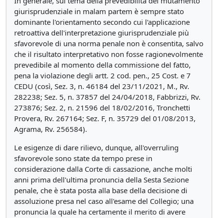
In generale, sul tema della prevedibilità del mutamento
giurisprudenziale in malam partem è sempre stato
dominante l'orientamento secondo cui l'applicazione
retroattiva dell'interpretazione giurisprudenziale più
sfavorevole di una norma penale non è consentita, salvo
che il risultato interpretativo non fosse ragionevolmente
prevedibile al momento della commissione del fatto,
pena la violazione degli artt. 2 cod. pen., 25 Cost. e 7
CEDU (così, Sez. 3, n. 46184 del 23/11/2021, M., Rv.
282238; Sez. 5, n. 37857 del 24/04/2018, Fabbrizzi, Rv.
273876; Sez. 2, n. 21596 del 18/02/2016, Tronchetti
Provera, Rv. 267164; Sez. F, n. 35729 del 01/08/2013,
Agrama, Rv. 256584).
Le esigenze di dare rilievo, dunque, all'overruling
sfavorevole sono state da tempo prese in
considerazione dalla Corte di cassazione, anche molti
anni prima dell'ultima pronuncia della Sesta Sezione
penale, che è stata posta alla base della decisione di
assoluzione presa nel caso all'esame del Collegio; una
pronuncia la quale ha certamente il merito di avere