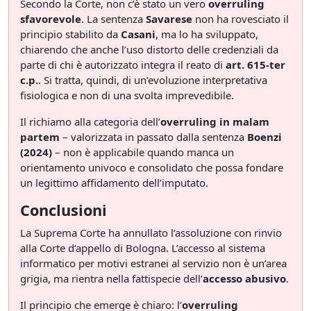
Secondo la Corte, non c’è stato un vero
overruling
sfavorevole
. La sentenza
Savarese
non ha rovesciato il
principio stabilito da
Casani
, ma lo ha sviluppato,
chiarendo che anche l’uso distorto delle credenziali da
parte di chi è autorizzato integra il reato di
art. 615-ter
c.p.
. Si tratta, quindi, di un’evoluzione interpretativa
fisiologica e non di una svolta imprevedibile.
Il richiamo alla categoria dell’
overruling in malam
partem
– valorizzata in passato dalla sentenza
Boenzi
(2024)
– non è applicabile quando manca un
orientamento univoco e consolidato che possa fondare
un legittimo affidamento dell’imputato.
Conclusioni
La Suprema Corte ha annullato l’assoluzione con rinvio
alla Corte d’appello di Bologna. L’accesso al sistema
informatico per motivi estranei al servizio non è un’area
grigia, ma rientra nella fattispecie dell’
accesso abusivo
.
Il principio che emerge è chiaro: l’
overruling