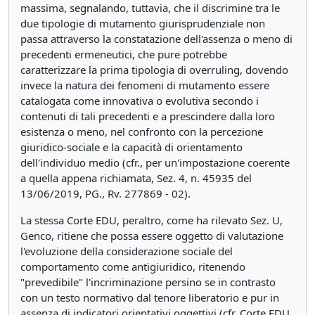
massima, segnalando, tuttavia, che il discrimine tra le
due tipologie di mutamento giurisprudenziale non
passa attraverso la constatazione dell'assenza o meno di
precedenti ermeneutici, che pure potrebbe
caratterizzare la prima tipologia di overruling, dovendo
invece la natura dei fenomeni di mutamento essere
catalogata come innovativa o evolutiva secondo i
contenuti di tali precedenti e a prescindere dalla loro
esistenza o meno, nel confronto con la percezione
giuridico-sociale e la capacità di orientamento
dell'individuo medio (cfr., per un'impostazione coerente
a quella appena richiamata, Sez. 4, n. 45935 del
13/06/2019, PG., Rv. 277869 - 02).
La stessa Corte EDU, peraltro, come ha rilevato Sez. U,
Genco, ritiene che possa essere oggetto di valutazione
l'evoluzione della considerazione sociale del
comportamento come antigiuridico, ritenendo
"prevedibile" l'incriminazione persino se in contrasto
con un testo normativo dal tenore liberatorio e pur in
assenza di indicatori orientativi oggettivi (cfr. Corte EDU,