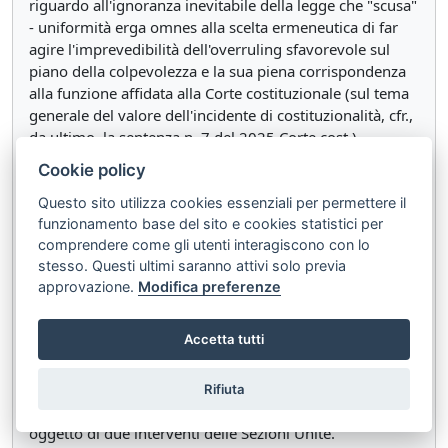
riguardo all'ignoranza inevitabile della legge che "scusa"
- uniformità erga omnes alla scelta ermeneutica di far
agire l'imprevedibilità dell'overruling sfavorevole sul
piano della colpevolezza e la sua piena corrispondenza
alla funzione affidata alla Corte costituzionale (sul tema
generale del valore dell'incidente di costituzionalità, cfr.,
da ultimo, la sentenza n. 7 del 2025 Corte cost.).
Cookie policy
Nella fattispecie in esame, stabilire se sia meglio agire
con un'interpretazione costituzionalmente orientata
Questo sito utilizza cookies essenziali per permettere il
della disposizione di cui all'art. 5 cod. pen. nei termini
funzionamento base del sito e cookies statistici per
sopra evidenziati, ovvero se sia più opportuno sollevare
comprendere come gli utenti interagiscono con lo
incidente di costituzionalità, è irrilevante, poiché, nella
stesso. Questi ultimi saranno attivi solo previa
successione degli orientamenti delle Sezioni Unite in
approvazione.
Modifica preferenze
ordine all'interpretazione del delitto di cui all'art. 615-
tercod. pen. non si è al cospetto, in verità, di un caso di
Accetta tutti
overruling sfavorevole, per le ragioni che si
spiegheranno di seguito.
Rifiuta
3. Il reato previsto dall'art. 615-ter cod. pen. ha formato
oggetto di due interventi delle Sezioni Unite.