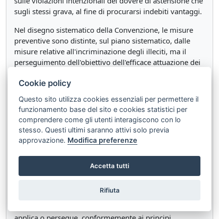
sulle violazioni intenzionali del dovere di astensione che
sugli stessi grava, al fine di procurarsi indebiti vantaggi.
Nel disegno sistematico della Convenzione, le misure
preventive sono distinte, sul piano sistematico, dalle
misure relative all'incriminazione degli illeciti, ma il
perseguimento dell'obiettivo dell'efficace attuazione dei
sistemi di prevenzione della corruzione può rendere
Cookie policy
necessario il ricorso anche alla sanzione penale.
Questo sito utilizza cookies essenziali per permettere il
La sinergia istituita dalla Convenzione tra fattispecie
funzionamento base del sito e cookies statistici per
penali e misure preventive è resa evidente dall'art. 12,
comprendere come gli utenti interagiscono con lo
dedicato alla prevenzione efficace della corruzione nel
stesso. Questi ultimi saranno attivi solo previa
settore privato, che dispone che le misure adottate in
approvazione.
Modifica preferenze
questo ambito siano presidiate, se necessario, da
sanzioni civili, amministrative o penali, in caso di loro
inosservanza.
Accetta tutti
L'art. 5 della Convenzione, intitolato "Politiche e pratiche
Rifiuta
di prevenzione della corruzione", al primo comma
afferma, inoltre, che "(C)iascuno Stato Parte elabora e
applica o persegue, conformemente ai principi