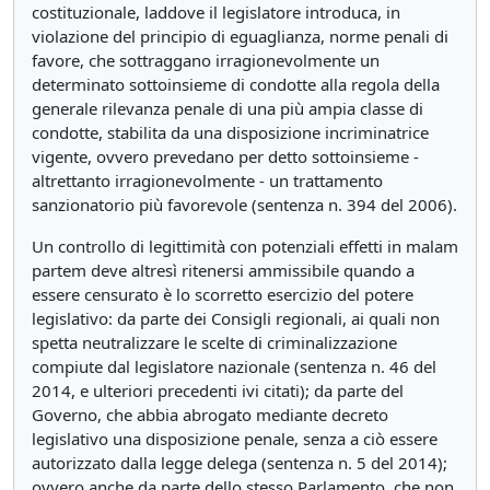
costituzionale, laddove il legislatore introduca, in
violazione del principio di eguaglianza, norme penali di
favore, che sottraggano irragionevolmente un
determinato sottoinsieme di condotte alla regola della
generale rilevanza penale di una più ampia classe di
condotte, stabilita da una disposizione incriminatrice
vigente, ovvero prevedano per detto sottoinsieme -
altrettanto irragionevolmente - un trattamento
sanzionatorio più favorevole (sentenza n. 394 del 2006).
Un controllo di legittimità con potenziali effetti in malam
partem deve altresì ritenersi ammissibile quando a
essere censurato è lo scorretto esercizio del potere
legislativo: da parte dei Consigli regionali, ai quali non
spetta neutralizzare le scelte di criminalizzazione
compiute dal legislatore nazionale (sentenza n. 46 del
2014, e ulteriori precedenti ivi citati); da parte del
Governo, che abbia abrogato mediante decreto
legislativo una disposizione penale, senza a ciò essere
autorizzato dalla legge delega (sentenza n. 5 del 2014);
ovvero anche da parte dello stesso Parlamento, che non