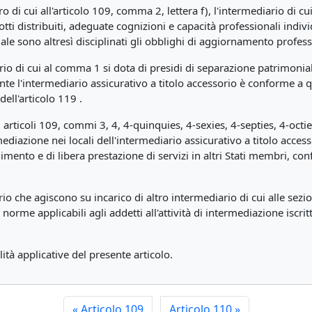
stro di cui all'articolo 109, comma 2, lettera f), l'intermediario di 
ti distribuiti, adeguate cognizioni e capacità professionali indiv
le sono altresì disciplinati gli obblighi di aggiornamento professi
sorio di cui al comma 1 si dota di presidi di separazione patrimoni
nte l'intermediario assicurativo a titolo accessorio è conforme a 
dell'articolo 119 .
gli articoli 109, commi 3, 4, 4-quinquies, 4-sexies, 4-septies, 4-oct
mediazione nei locali dell'intermediario assicurativo a titolo acce
imento e di libera prestazione di servizi in altri Stati membri, co
rio che agiscono su incarico di altro intermediario di cui alle sezio
norme applicabili agli addetti all'attività di intermediazione iscrit
tà applicative del presente articolo.
«
Articolo 109
Articolo 110
»