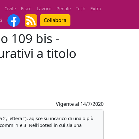
Civile
Fisco
Lavoro
Penale
Tech
Extra
Collabora
ti
o 109 bis -
ativi a titolo
Vigente al
14/7/2020
 2, lettera f), agisce su incarico di una o più
commi 1 e 3. Nell'ipotesi in cui sia una