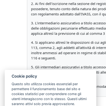
2. Ai fini dell'iscrizione nella sezione del regi
possedere, tenuto conto della natura dei prodot
con regolamento adottato dall'IVASS, con il qua
3. L'intermediario assicurativo a titolo acces
delle obbligazioni pecuniarie effettuato media
applica altresì la previsione di cui al comma 3 
4. Si applicano altresì le disposizioni di cui a
113, comma 2, agli addetti all'attività di inter
inoltre ammessi ad operare in regime di stabil
116 e seguenti.
5. Gli intermediari assicurativi a titolo accesso
comma 2, lettere a), b) o d), sono soggetti alle 
Cookie policy
lettera e) del citato articolo 109.
Questo sito utilizza cookies essenziali per
6. L'IVASS con regolamento disciplina le modali
permettere il funzionamento base del sito e
cookies statistici per comprendere come gli
utenti interagiscono con lo stesso. Questi ultimi
saranno attivi solo previa approvazione.