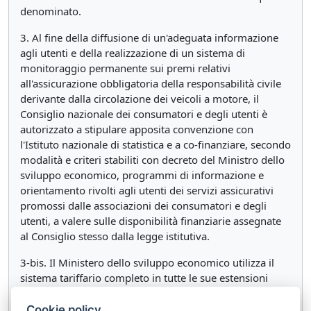
denominato.
3. Al fine della diffusione di un'adeguata informazione
agli utenti e della realizzazione di un sistema di
monitoraggio permanente sui premi relativi
all'assicurazione obbligatoria della responsabilità civile
derivante dalla circolazione dei veicoli a motore, il
Consiglio nazionale dei consumatori e degli utenti è
autorizzato a stipulare apposita convenzione con
l'Istituto nazionale di statistica e a co-finanziare, secondo
modalità e criteri stabiliti con decreto del Ministro dello
sviluppo economico, programmi di informazione e
orientamento rivolti agli utenti dei servizi assicurativi
promossi dalle associazioni dei consumatori e degli
utenti, a valere sulle disponibilità finanziarie assegnate
al Consiglio stesso dalla legge istitutiva.
3-bis. Il Ministero dello sviluppo economico utilizza il
sistema tariffario completo in tutte le sue estensioni
organizzato dall'IVASS, sulla base dei dati forniti dalle
imprese di assicurazione, per realizzare un servizio
Cookie policy