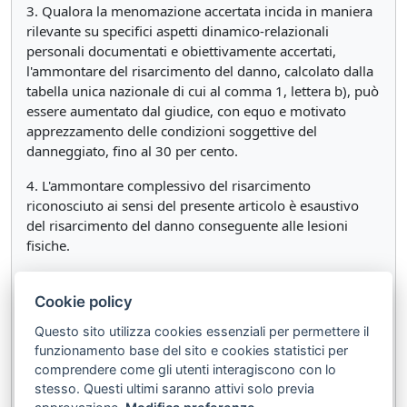
3. Qualora la menomazione accertata incida in maniera
rilevante su specifici aspetti dinamico-relazionali
personali documentati e obiettivamente accertati,
l'ammontare del risarcimento del danno, calcolato dalla
tabella unica nazionale di cui al comma 1, lettera b), può
essere aumentato dal giudice, con equo e motivato
apprezzamento delle condizioni soggettive del
danneggiato, fino al 30 per cento.
4. L'ammontare complessivo del risarcimento
riconosciuto ai sensi del presente articolo è esaustivo
del risarcimento del danno conseguente alle lesioni
fisiche.
5. Gli importi stabiliti nella tabella unica nazionale di cui
al comma 1, lettera b), sono aggiornati annualmente,
Cookie policy
con decreto del Ministro dello sviluppo economico, in
Questo sito utilizza cookies essenziali per permettere il
misura corrispondente alla variazione dell'indice
funzionamento base del sito e cookies statistici per
nazionale dei prezzi al consumo per le famiglie di operai
comprendere come gli utenti interagiscono con lo
e impiegati accertata dall'ISTAT.
stesso. Questi ultimi saranno attivi solo previa