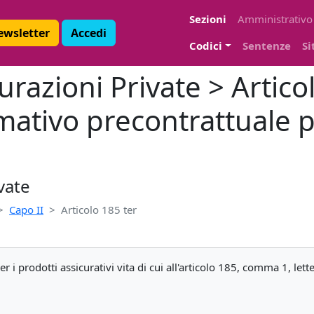
Sezioni
Amministrativo
Newsletter
Accedi
Codici
Sentenze
Si
urazioni Private > Articol
tivo precontrattuale pe
vate
Capo II
Articolo 185 ter
i prodotti assicurativi vita di cui all'articolo 185, comma 1, lette