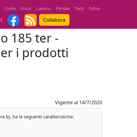
Civile
Fisco
Lavoro
Penale
Tech
Extra
Collabora
ti
o 185 ter -
r i prodotti
Vigente al
14/7/2020
ra b), ha le seguenti caratteristiche: