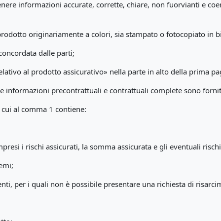
enere informazioni accurate, corrette, chiare, non fuorvianti e c
rodotto originariamente a colori, sia stampato o fotocopiato in b
 concordata dalle parti;
lativo al prodotto assicurativo» nella parte in alto della prima pa
 le informazioni precontrattuali e contrattuali complete sono fornit
 cui al comma 1 contiene:
presi i rischi assicurati, la somma assicurata e gli eventuali rischi
emi;
enti, per i quali non è possibile presentare una richiesta di risarc