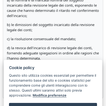
a) la nomina e la mancata nomina del soggetto
incaricato della revisione legale dei conti, esponendo le
cause che hanno determinato il ritardo nel conferimento
dell’incarico;
b) le dimissioni del soggetto incaricato della revisione
legale dei conti;
c) la risoluzione consensuale del mandato;
d) la revoca dell’incarico di revisione legale dei conti,
fornendo adeguate spiegazioni in ordine alle ragioni che
l’hanno determinata.
5-ter. L’IVASS stabilisce modalità e termini per l’invio
Cookie policy
delle comunicazioni di cui al comma 5-bis. Nel caso di
Questo sito utilizza cookies essenziali per permettere il
mancata nomina del soggetto incaricato della revisione
funzionamento base del sito e cookies statistici per
legale dei conti, l’IVASS adotta i provvedimenti cautelari,
comprendere come gli utenti interagiscono con lo
autoritativi e sanzionatori previsti dal codice.
stesso. Questi ultimi saranno attivi solo previa
approvazione.
Modifica preferenze