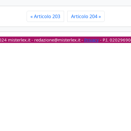
«
Articolo 203
Articolo 204
»
24 misterlex.it -
redazione@misterlex.it
-
Privacy
- P.I. 0202969