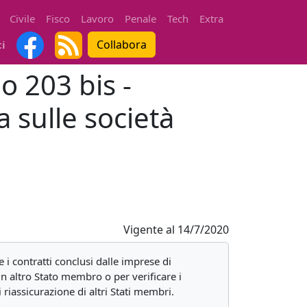
Civile
Fisco
Lavoro
Penale
Tech
Extra
Collabora
ti
o 203 bis -
a sulle società
Vigente al
14/7/2020
e i contratti conclusi dalle imprese di
un altro Stato membro o per verificare i
 riassicurazione di altri Stati membri.