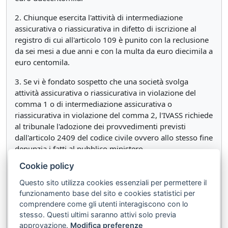
2. Chiunque esercita l'attività di intermediazione
assicurativa o riassicurativa in difetto di iscrizione al
registro di cui all'articolo 109 è punito con la reclusione
da sei mesi a due anni e con la multa da euro diecimila a
euro centomila.
3. Se vi è fondato sospetto che una società svolga
attività assicurativa o riassicurativa in violazione del
comma 1 o di intermediazione assicurativa o
riassicurativa in violazione del comma 2, l'IVASS richiede
al tribunale l'adozione dei provvedimenti previsti
dall'articolo 2409 del codice civile ovvero allo stesso fine
denunzia i fatti al pubblico ministero.
Cookie policy
4.
Questo sito utilizza cookies essenziali per permettere il
5. L'esercizio dell'attività di perito di assicurazione in
funzionamento base del sito e cookies statistici per
difetto di iscrizione al ruolo previsto dall'articolo 156 è
comprendere come gli utenti interagiscono con lo
punito a norma dell'articolo 348 del codice penale.
stesso. Questi ultimi saranno attivi solo previa
approvazione.
Modifica preferenze