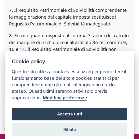
7. Il Requisito Patrimoniale di Solvibilità comprendente
la maggiorazione del capitale imposta sostituisce il
Requisito Patrimoniale di Solvibilità inadeguato.
8. Fermo quanto disposto al comma 7, ai fini del calcolo
del margine di rischio di cui all'articolo 36 ter, commi 9,
10 e 11, il Requisito Patrimoniale di Solvibilità non
include la maggiorazione del capitale imposta nel caso
Cookie policy
di cui al comma 1, lettera c).
Questo sito utilizza cookies essenziali per permettere il
9. L'IVASS con regolamento, detta disposizioni per
funzionamento base del sito e cookies statistici per
l'applicazione delle maggiorazioni di capitale di cui al
comprendere come gli utenti interagiscono con lo
presente articolo.
stesso. Questi ultimi saranno attivi solo previa
approvazione.
Modifica preferenze
«
Articolo 47 quinquies
Articolo 47 septies
»
Accetta tutti
Rifiuta
©2024 misterlex.it -
redazione@misterlex.it
-
Privacy
- P.I.