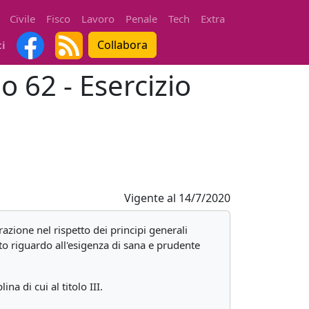
Civile
Fisco
Lavoro
Penale
Tech
Extra
Collabora
ti
o 62 - Esercizio
Vigente al
14/7/2020
razione nel rispetto dei principi generali
vuto riguardo all'esigenza di sana e prudente
a di cui al titolo III.