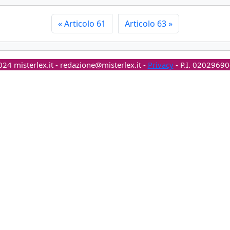
«
Articolo 61
Articolo 63
»
24 misterlex.it -
redazione@misterlex.it
-
Privacy
- P.I. 0202969