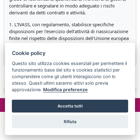
controllare e segnalare in modo adeguato i rischi
derivanti da detti contratti e attività.
1. L'IVASS, con regolamento, stabilisce specifiche
disposizioni per l'esercizio dell'attività di riassicurazione
finite nel rispetto delle disposizioni dell'Unione europea
e vigila sul rispetto delle condizioni e disposizioni di cui
al presente articolo.
Cookie policy
Questo sito utilizza cookies essenziali per permettere il
funzionamento base del sito e cookies statistici per
«
Articolo 66 sexies.1
Articolo 67
»
comprendere come gli utenti interagiscono con lo
stesso. Questi ultimi saranno attivi solo previa
approvazione.
Modifica preferenze
©2024 misterlex.it -
redazione@misterlex.it
-
Privacy
- P.I.
Accetta tutti
02029690472
Rifiuta