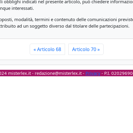
egli obblighi indicati nel presente articolo, può chiedere informazio
que interessati.
posti, modalità, termini e contenuto delle comunicazioni previst
 attribuito ad un soggetto diverso dal titolare delle partecipazioni.
«
Articolo 68
Articolo 70
»
24 misterlex.it -
redazione@misterlex.it
-
Privacy
- P.I. 0202969