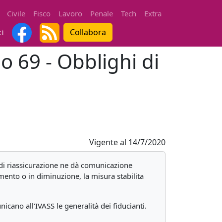
Civile
Fisco
Lavoro
Penale
Tech
Extra
Collabora
ti
lo 69 - Obblighi di
Vigente al
14/7/2020
o di riassicurazione ne dà comunicazione
umento o in diminuzione, la misura stabilita
cano all'IVASS le generalità dei fiducianti.