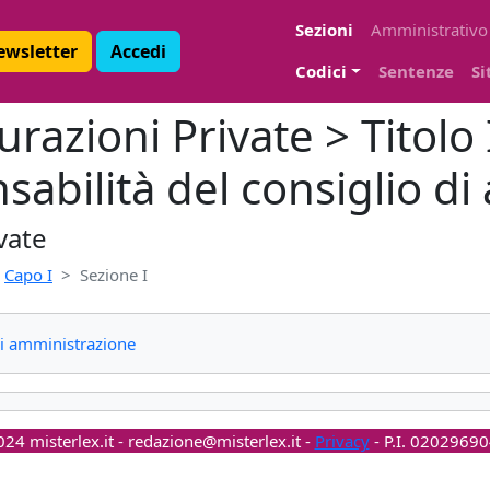
Sezioni
Amministrativo
Newsletter
Accedi
Codici
Sentenze
Si
razioni Private > Titolo 
sabilità del consiglio d
vate
Capo I
Sezione I
 di amministrazione
24 misterlex.it -
redazione@misterlex.it
-
Privacy
- P.I. 0202969