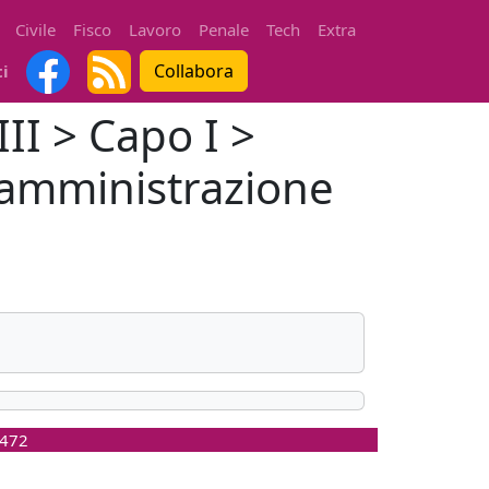
Civile
Fisco
Lavoro
Penale
Tech
Extra
Collabora
ti
III > Capo I >
i amministrazione
0472