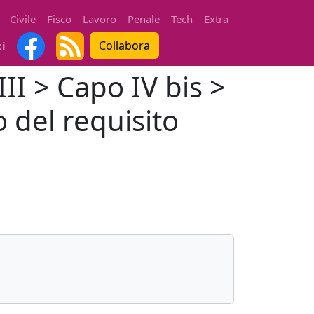
Civile
Fisco
Lavoro
Penale
Tech
Extra
Collabora
ti
III > Capo IV bis >
o del requisito