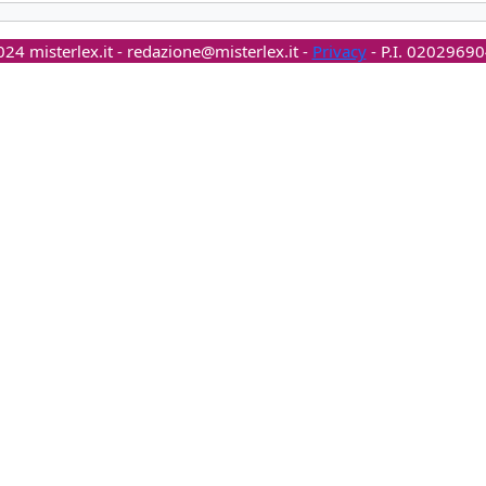
24 misterlex.it -
redazione@misterlex.it
-
Privacy
- P.I. 0202969