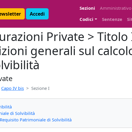
Sezioni
Amministrativo
Newsletter
Accedi
Codici
Sentenze
Si
razioni Private > Titolo 
zioni generali sul calcol
vibilità
vate
Capo IV bis
Sezione I
ibilità
iale di Solvibilità
Requisito Patrimoniale di Solvibilità