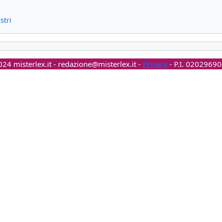
stri
24 misterlex.it -
redazione@misterlex.it
-
Privacy
- P.I. 0202969