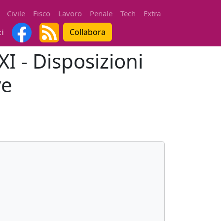
Civile
Fisco
Lavoro
Penale
Tech
Extra
Collabora
ti
XI - Disposizioni
ve