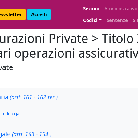
Sezioni
Amministrativo
Newsletter
Accedi
Codici
Sentenze
Si
razioni Private > Titolo 
ari operazioni assicurati
vate
aria
(artt. 161 - 162 ter )
lla delega
egale
(artt. 163 - 164 )