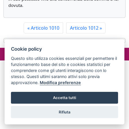
dovuta.
«
Articolo 1010
Articolo 1012
»
Cookie policy
©2024 misterlex.it -
redazione@misterlex.it
-
Privacy
- P.I.
02029690472
Questo sito utilizza cookies essenziali per permettere il
funzionamento base del sito e cookies statistici per
comprendere come gli utenti interagiscono con lo
stesso. Questi ultimi saranno attivi solo previa
approvazione.
Modifica preferenze
Accetta tutti
Rifiuta