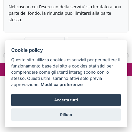
Nel caso in cui l'esercizio della servitu' sia limitato a una
parte del fondo, la rinunzia puo' limitarsi alla parte
stessa.
«
Articolo 1069
Articolo 1071
»
Cookie policy
Questo sito utilizza cookies essenziali per permettere il
funzionamento base del sito e cookies statistici per
©2024 misterlex.it -
redazione@misterlex.it
-
Privacy
- P.I.
comprendere come gli utenti interagiscono con lo
02029690472
stesso. Questi ultimi saranno attivi solo previa
approvazione.
Modifica preferenze
Accetta tutti
Rifiuta