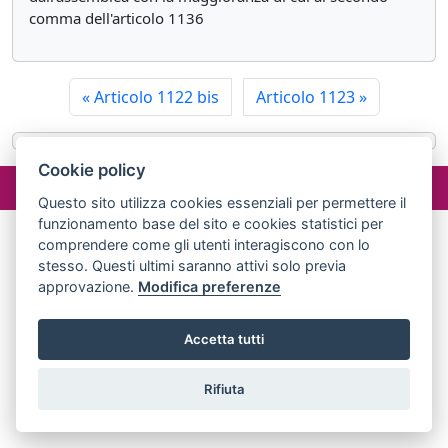
comma dell'articolo 1136
«
Articolo 1122 bis
Articolo 1123
»
Cookie policy
©2024 misterlex.it -
redazione@misterlex.it
-
Privacy
- P.I.
02029690472
Questo sito utilizza cookies essenziali per permettere il
funzionamento base del sito e cookies statistici per
comprendere come gli utenti interagiscono con lo
stesso. Questi ultimi saranno attivi solo previa
approvazione.
Modifica preferenze
Accetta tutti
Rifiuta