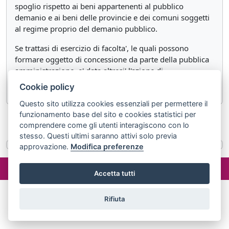
spoglio rispetto ai beni appartenenti al pubblico
demanio e ai beni delle provincie e dei comuni soggetti
al regime proprio del demanio pubblico.
Se trattasi di esercizio di facolta', le quali possono
formare oggetto di concessione da parte della pubblica
amministrazione, e' data altresi' l'azione di
manutenzione.
Cookie policy
Questo sito utilizza cookies essenziali per permettere il
funzionamento base del sito e cookies statistici per
«
Articolo 1144
Articolo 1146
»
comprendere come gli utenti interagiscono con lo
stesso. Questi ultimi saranno attivi solo previa
approvazione.
Modifica preferenze
©2024 misterlex.it -
redazione@misterlex.it
-
Privacy
- P.I.
02029690472
Accetta tutti
Rifiuta