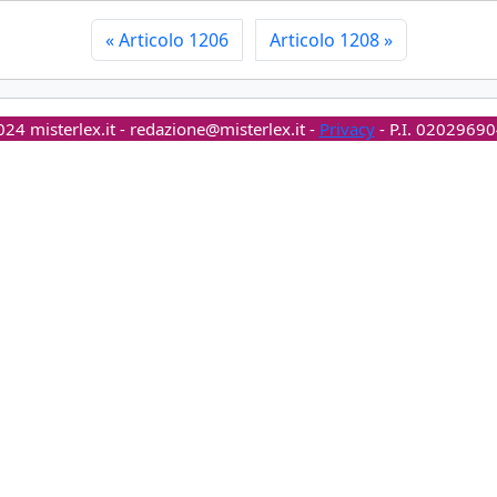
«
Articolo 1206
Articolo 1208
»
24 misterlex.it -
redazione@misterlex.it
-
Privacy
- P.I. 0202969