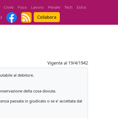
Civile
Fisco
Lavoro
Penale
Tech
Extra
Collabora
ti
Vigente al
19/4/1942
utabile al debitore.
 conservazione della cosa dovuta.
tenza passata in giudicato o se e' accettata dal