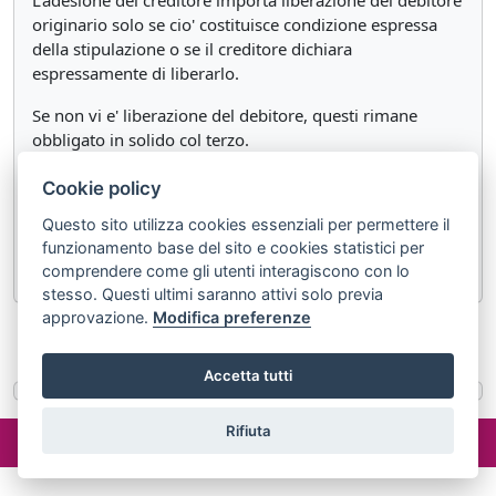
L'adesione del creditore importa liberazione del debitore
originario solo se cio' costituisce condizione espressa
della stipulazione o se il creditore dichiara
espressamente di liberarlo.
Se non vi e' liberazione del debitore, questi rimane
obbligato in solido col terzo.
In ogni caso il terzo e' obbligato verso il creditore che ha
Cookie policy
aderito alla stipulazione nei limiti in cui ha assunto il
Questo sito utilizza cookies essenziali per permettere il
debito, e puo' opporre al creditore le eccezioni fondate
funzionamento base del sito e cookies statistici per
sul contratto in base al quale l'assunzione e' avvenuta.
comprendere come gli utenti interagiscono con lo
stesso. Questi ultimi saranno attivi solo previa
approvazione.
Modifica preferenze
«
Articolo 1272
Articolo 1274
»
Accetta tutti
©2024 misterlex.it -
redazione@misterlex.it
-
Privacy
- P.I.
Rifiuta
02029690472