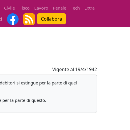
Civile
Fisco
Lavoro
Penale
Tech
Extra
Collabora
ti
Vigente al
19/4/1942
debitori si estingue per la parte di quel
e per la parte di questo.