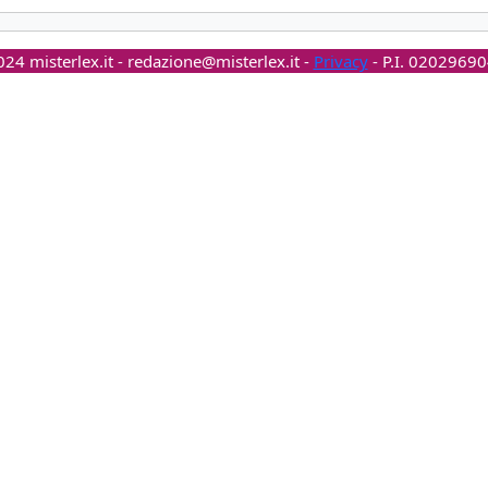
24 misterlex.it -
redazione@misterlex.it
-
Privacy
- P.I. 0202969