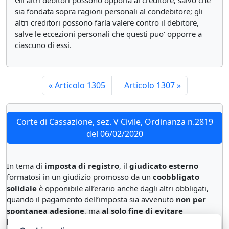
Gli altri debitori possono opporla al creditore, salvo che
sia fondata sopra ragioni personali al condebitore; gli
altri creditori possono farla valere contro il debitore,
salve le eccezioni personali che questi puo' opporre a
ciascuno di essi.
«
Articolo 1305
Articolo 1307
»
Corte di Cassazione, sez. V Civile, Ordinanza n.2819
del 06/02/2020
In tema di
imposta di registro
, il
giudicato esterno
formatosi in un giudizio promosso da un
coobbligato
solidale
è opponibile all’erario anche dagli altri obbligati,
quando il pagamento dell’imposta sia avvenuto
non per
spontanea adesione
, ma
al solo fine di evitare
l’esecuzione forzata
conseguente alla notifica della cartella.