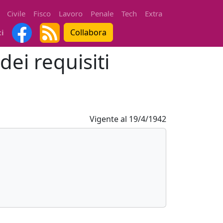
Civile
Fisco
Lavoro
Penale
Tech
Extra
Collabora
ti
dei requisiti
Vigente al
19/4/1942