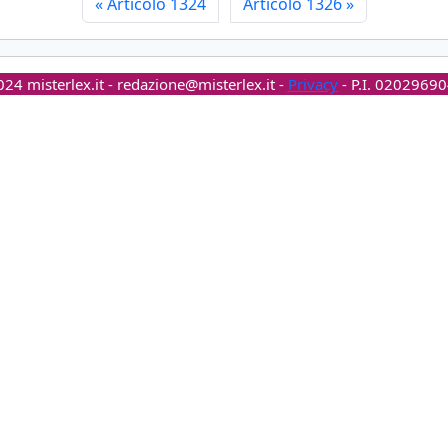
«
Articolo 1324
Articolo 1326
»
24 misterlex.it -
redazione@misterlex.it
-
Privacy
- P.I. 0202969