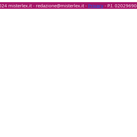
24 misterlex.it -
redazione@misterlex.it
-
Privacy
- P.I. 0202969