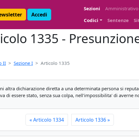
Sezioni
Amministrativo
Newsletter
Accedi
Codici
Sentenze
Si
rticolo 1335 - Presunzio
 II
Sezione I
Articolo 1335
 ogni altra dichiarazione diretta a una determinata persona si re
va di essere stato, senza sua colpa, nell'impossibilita' di averne no
«
Articolo 1334
Articolo 1336
»