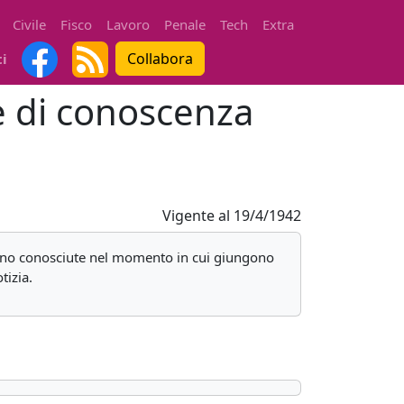
Civile
Fisco
Lavoro
Penale
Tech
Extra
Collabora
ti
ne di conoscenza
Vigente al
19/4/1942
putano conosciute nel momento in cui giungono
tizia.