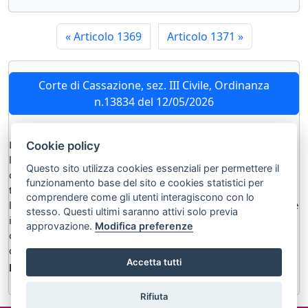
«
Articolo 1369
Articolo 1371
»
Corte di Cassazione, sez. III Civile, Ordinanza
n.13834 del 12/05/2026
La
clausola
inserita in un contratto di
assicurazione r.c.a.
,
Cookie policy
la quale escluda la garanzia nel caso di sinistri causati da
Questo sito utilizza cookies essenziali per permettere il
conducenti
“non abilitati alla guida”
, è
ambigua
, poiché
funzionamento base del sito e cookies statistici per
tale espressione è teoricamente idonea a ricomprendere sia
comprendere come gli utenti interagiscono con lo
le ipotesi di
abilitazione mai conseguita
o
revocata
, sia le
stesso. Questi ultimi saranno attivi solo previa
ipotesi di abilitazione conseguita ma soggetta a
limitazioni
approvazione.
Modifica preferenze
o
condizioni
non osservate dal conducente. Ne consegue
che essa deve essere interpretata in senso
sfavorevole al
Accetta tutti
predisponente
, ai sensi dell’
art. 1370 c.c.
Rifiuta