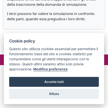
della trascrizione della domanda di simulazione.
I terzi possono far valere la simulazione in confronto
delle parti, quando essa pregiudica i loro diritti.
«
Articolo 1414
Articolo 1416
»
Cookie policy
Questo sito utilizza cookies essenziali per permettere il
funzionamento base del sito e cookies statistici per
©2024 misterlex.it -
redazione@misterlex.it
-
Privacy
- P.I.
comprendere come gli utenti interagiscono con lo
02029690472
stesso. Questi ultimi saranno attivi solo previa
approvazione.
Modifica preferenze
Accetta tutti
Rifiuta