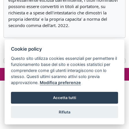
espressamente esclusa dall'emittente, i titoli nominativi
possono essere convertiti in titoli al portatore, su
richiesta e a spese dell'intestatario che dimostri la
propria identita' e la propria capacita' a norma del
secondo comma dell'art. 2022.
«
Articolo 1998
Articolo 2000
»
Cookie policy
Questo sito utilizza cookies essenziali per permettere il
funzionamento base del sito e cookies statistici per
comprendere come gli utenti interagiscono con lo
©2024 misterlex.it -
redazione@misterlex.it
-
Privacy
- P.I.
stesso. Questi ultimi saranno attivi solo previa
02029690472
approvazione.
Modifica preferenze
Accetta tutti
Rifiuta