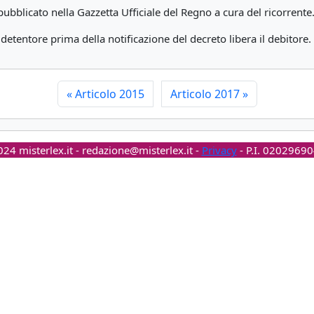
pubblicato nella Gazzetta Ufficiale del Regno a cura del ricorrente
etentore prima della notificazione del decreto libera il debitore.
«
Articolo 2015
Articolo 2017
»
24 misterlex.it -
redazione@misterlex.it
-
Privacy
- P.I. 0202969