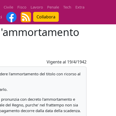
Civile
Fisco
Lavoro
Penale
Tech
Extra
Collabora
ti
a d'ammortamento
Vigente al
19/4/1942
edere l'ammortamento del titolo con ricorso al
arlo.
sore, pronunzia con decreto l'ammortamento e
iale del Regno, purche' nel frattempo non sia
il pagamento decorre dalla data della scadenza.