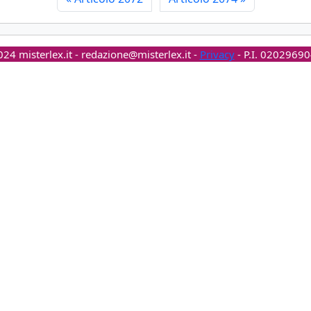
24 misterlex.it -
redazione@misterlex.it
-
Privacy
- P.I. 0202969