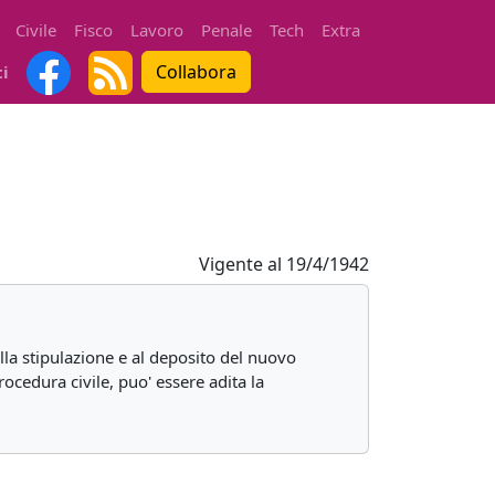
Civile
Fisco
Lavoro
Penale
Tech
Extra
Collabora
ti
Vigente al
19/4/1942
la stipulazione e al deposito del nuovo
rocedura civile, puo' essere adita la